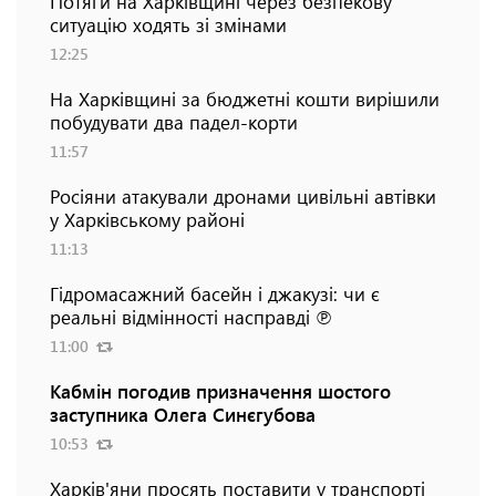
Потяги на Харківщині через безпекову
ситуацію ходять зі змінами
12:25
На Харківщині за бюджетні кошти вирішили
побудувати два падел-корти
11:57
Росіяни атакували дронами цивільні автівки
у Харківському районі
11:13
Гідромасажний басейн і джакузі: чи є
реальні відмінності насправді ℗
11:00
Кабмін погодив призначення шостого
заступника Олега Синєгубова
10:53
Харків'яни просять поставити у транспорті