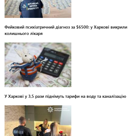
Фейковий психіатричний діагноз за $6500: у Харкові викрили
колишнього лікаря
У Харкові у 3,5 рази піднімуть тарифи на воду та каналізацію