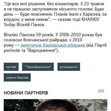
"Це все мої рішення, без коментарів. З 23 травня
я не працюю заступником міського голови. Буде
день — буде пояснення. Планів їхати з Харкова, за
кордон, у мене немає", — сказав тоді KHARKIV
Today Віталій Панов.
Віталію Панова 59 років. У 2006-2010 роках був
головою Вовчанської райради, з 2010
року —
депутатом Харківської облради
(від Партії
регіонів та "Відродження").
застава
""Харківводоканал"
розкрадання
новини Харкова