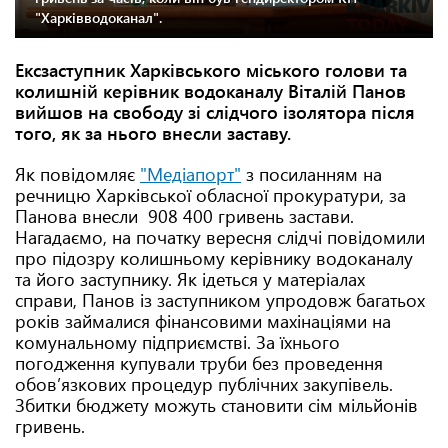
"Харківводоканал".
Ексзаступник Харківського міського голови та
колишній керівник водоканалу Віталій Панов
вийшов на свободу зі слідчого ізолятора після
того, як за нього внесли заставу.
Як повідомляє
"Медіапорт"
з посиланням на
речницю Харківської обласної прокуратури, за
Панова внесли 908 400 гривень застави.
Нагадаємо, на початку вересня слідчі повідомили
про підозру колишньому керівнику водоканалу
та його заступнику. Як ідеться у матеріалах
справи, Панов із заступником упродовж багатьох
років займалися фінансовими махінаціями на
комунальному підприємстві. За їхнього
погодження купували труби без проведення
обов’язкових процедур публічних закупівель.
Збитки бюджету можуть становити сім мільйонів
гривень.