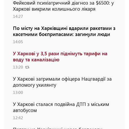
Фейковий психіатричний діагноз за $6500: у
Харкові викрили колишнього лікаря
14:27
По місту на Харківщині вдарили ракетами з
касетними боєприпасами: загинули люди
14:05
У Харкові у 3,5 рази піднімуть тарифи на
воду та каналізацію
13:20
У Харкові затримали офіцера Нацгвардії за
допомогу ухилянту
13:00
У Харкові сталася подвійна ДТП з міським
автобусом
12:42