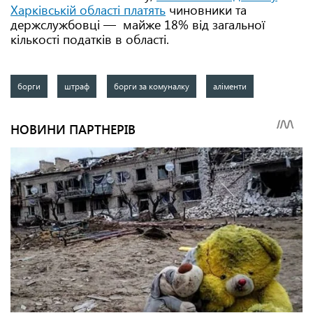
Харківській області платять
чиновники та
держслужбовці — майже 18% від загальної
кількості податків в області.
борги
штраф
борги за комуналку
аліменти