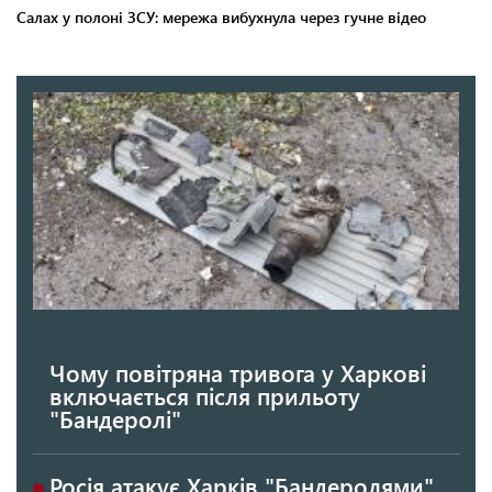
Чому повітряна тривога у Харкові
включається після прильоту
"Бандеролі"
Росія атакує Харків "Бандеролями"