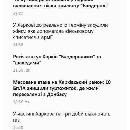
включається після прильоту "Бандеролі"
12:29
У Харкові до реального терміну засудили
жінку, яка допомагала військовому
списатися з армії
11:58
Росія атакує Харків "Бандеролями" та
"шахедами"
11:30
Масована атака на Харківський район: 10
БпЛА знищили гуртожиток, де жили
переселенці з Донбасу
10:56
У частині Харкова на три доби відключать
газ
10:30