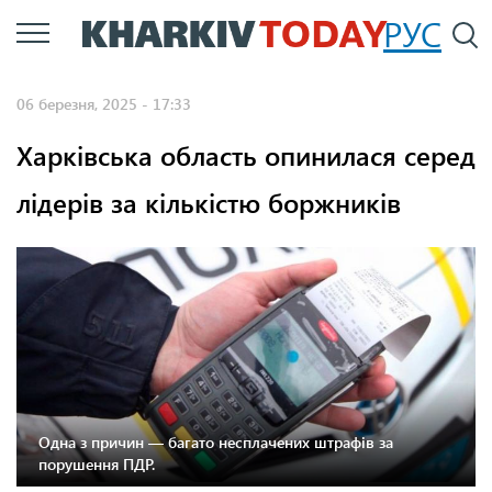
Перейти
РУС
П
до
основного
06 березня, 2025 - 17:33
вмісту
Харківська область опинилася серед
лідерів за кількістю боржників
Одна з причин — багато несплачених штрафів за
порушення ПДР.