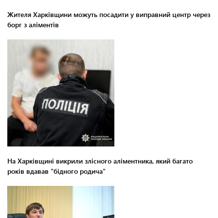
Жителя Харківщини можуть посадити у виправний центр через
борг з аліментів
На Харківщині викрили злісного аліментника, який багато
років вдавав "бідного родича"