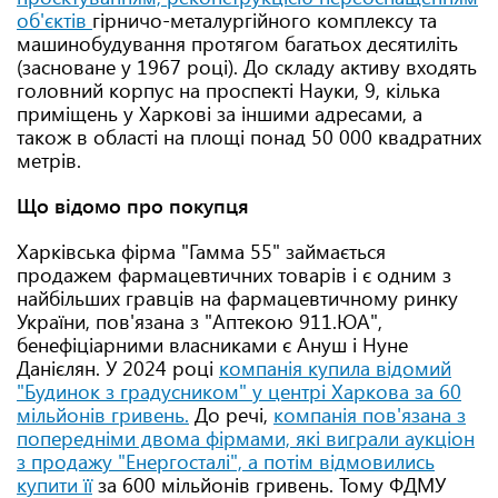
об'єктів
гірничо-металургійного комплексу та
машинобудування протягом багатьох десятиліть
(засноване у 1967 році). До складу активу входять
головний корпус на проспекті Науки, 9, кілька
приміщень у Харкові за іншими адресами, а
також в області на площі понад 50 000 квадратних
метрів.
Що відомо про покупця
Харківська фірма "Гамма 55" займається
продажем фармацевтичних товарів і є одним з
найбільших гравців на фармацевтичному ринку
України, пов'язана з "Аптекою 911.ЮА",
бенефіціарними власниками є Ануш і Нуне
Данієлян. У 2024 році
компанія купила відомий
"Будинок з градусником" у центрі Харкова за 60
мільйонів гривень.
До речі,
компанія пов'язана з
попередніми двома фірмами, які виграли аукціон
з продажу "Енергосталі", а потім відмовились
купити її
за 600 мільйонів гривень. Тому ФДМУ