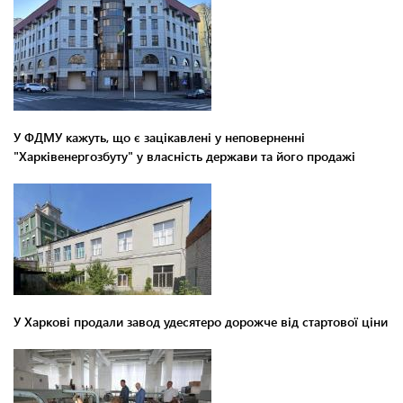
У ФДМУ кажуть, що є зацікавлені у неповерненні
"Харківенергозбуту" у власність держави та його продажі
У Харкові продали завод удесятеро дорожче від стартової ціни