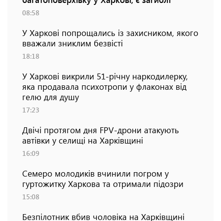
08:58
У Харкові попрощались із захисником, якого
вважали зниклим безвісті
18:18
У Харкові викрили 51-річну наркодилерку,
яка продавала психотропи у флаконах від
гелю для душу
17:23
Двічі протягом дня FPV-дрони атакують
автівки у селищі на Харківщині
16:09
Семеро молодиків вчинили погром у
гуртожитку Харкова та отримали підозри
15:08
Безпілотник вбив чоловіка на Харківщині