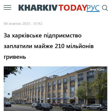
Перейти
РУС
П
до
основного
08 жовтня, 2025 - 07:42
вмісту
За харківське підприємство
заплатили майже 210 мільйонів
гривень
Фото: ФДМУ.