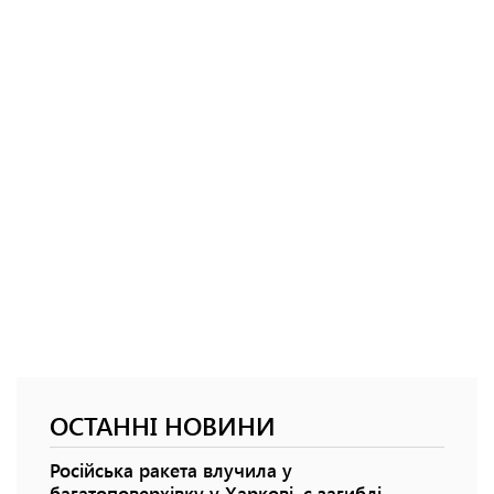
ОСТАННІ НОВИНИ
Російська ракета влучила у
багатоповерхівку у Харкові, є загиблі