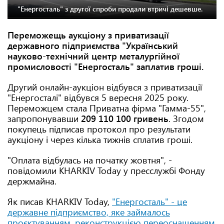
"Енергосталь" з другої спроби продали втричі дешевше.
Переможещь аукціону з приватизації
державного підприємства "Український
науково-технічний центр металургійної
промисловості "Енергосталь" заплатив гроші.
Другий онлайн-аукціон відбувся з приватизації
"Енергосталі" відбувся 5 вересня 2025 року.
Переможцем стала Приватна фірма "Гамма-55",
запропонувавши
209 110 100 гривень
. Згодом
покупець підписав протокол про результати
аукціону і через кілька тижнів сплатив гроші.
"Оплата відбулась на початку жовтня", -
повідомили KHARKIV Today у пресслужбі Фонду
держмайна.
Як писав KHARKIV Today,
"Енергосталь" - це
державне підприємство, яке займалось
проєктуванням, реконструкцією переоснащенням