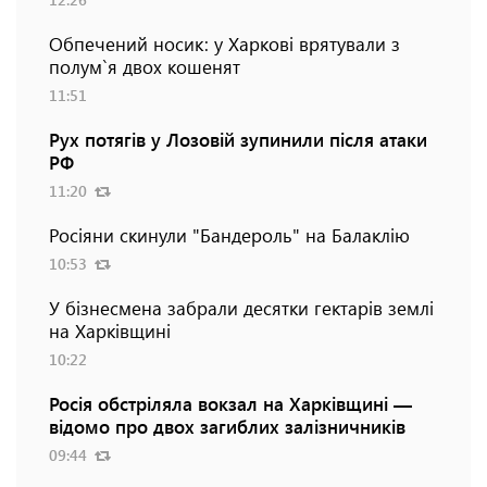
Обпечений носик: у Харкові врятували з
полум`я двох кошенят
11:51
Рух потягів у Лозовій зупинили після атаки
РФ
11:20
Росіяни скинули "Бандероль" на Балаклію
10:53
У бізнесмена забрали десятки гектарів землі
на Харківщині
10:22
Росія обстріляла вокзал на Харківщині —
відомо про двох загиблих залізничників
09:44