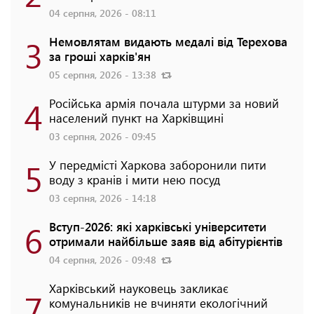
04 серпня, 2026 - 08:11
3
Немовлятам видають медалі від Терехова
за гроші харків'ян
05 серпня, 2026 - 13:38
4
Російська армія почала штурми за новий
населений пункт на Харківщині
03 серпня, 2026 - 09:45
5
У передмісті Харкова заборонили пити
воду з кранів і мити нею посуд
03 серпня, 2026 - 14:18
6
Вступ-2026: які харківські університети
отримали найбільше заяв від абітурієнтів
04 серпня, 2026 - 09:48
Харківський науковець закликає
7
комунальників не вчиняти екологічний