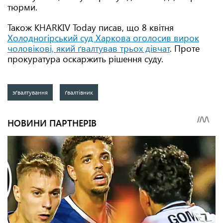
тюрми.
Також KHARKIV Today писав, що 8 квітня
Холодногірський суд Харкова оголосив вирок
чоловікові, який ґвалтував трьох дівчат
. Проте
прокуратура оскаржить рішення суду.
зґвалтування
ґвалтівник