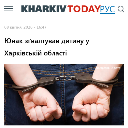
Перейти
РУС
П
до
основного
08 квітня, 2026 - 16:47
вмісту
Юнак зґвалтував дитину у
Харківській області
Ілюстративне фото.