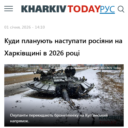
Перейти
РУС
П
до
основного
01 січня, 2026 - 14:10
вмісту
Куди планують наступати росіяни на
Харківщині в 2026 році
Ілюстративне фото: Сергій Козлов / KHARKIV Today
Окупанти перекидають бронетехніку на Куп'янський
напрямок.