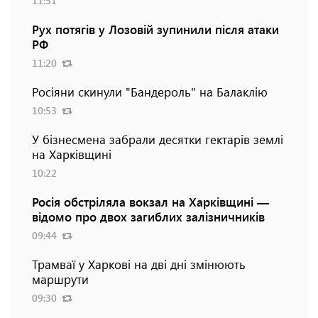
11:51
Рух потягів у Лозовій зупинили після атаки
РФ
11:20
Росіяни скинули "Бандероль" на Балаклію
10:53
У бізнесмена забрали десятки гектарів землі
на Харківщині
10:22
Росія обстріляла вокзал на Харківщині —
відомо про двох загиблих залізничників
09:44
Трамваї у Харкові на дві дні змінюють
маршрути
09:30