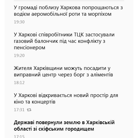
У громаді поблизу Харкова попрощаються з
водієм аеромобільної роти та морпіхом
19:30
У Харкові співробітники ТЦК застосували
газовий балончик під час конфлікту з
пенсіонером
19:20
Жителя Харківщини можуть посадити у
виправний центр через борг з аліментів
18:12
У Харкові відкривається новий простір для
кіно та концертів
17:31
Державі повернули землю в Харківській
області зі скіфським городищем
17:15