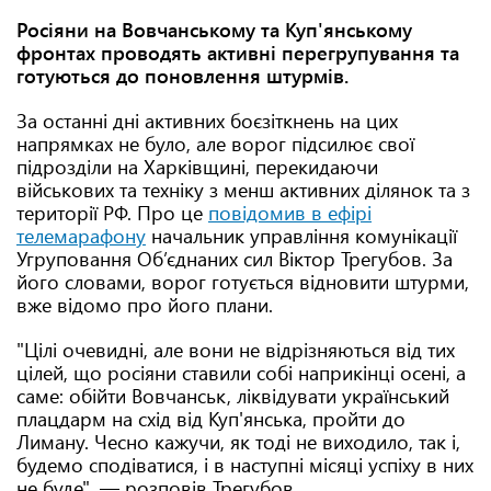
Росіяни на Вовчанському та Куп'янському
фронтах проводять активні перегрупування та
готуються до поновлення штурмів.
За останні дні активних боєзіткнень на цих
напрямках не було, але ворог підсилює свої
підрозділи на Харківщині, перекидаючи
військових та техніку з менш активних ділянок та з
території РФ. Про це
повідомив в ефірі
телемарафону
начальник управління комунікації
Угруповання Об’єднаних сил Віктор Трегубов. За
його словами, ворог готується відновити штурми,
вже відомо про його плани.
"Цілі очевидні, але вони не відрізняються від тих
цілей, що росіяни ставили собі наприкінці осені, а
саме: обійти Вовчанськ, ліквідувати український
плацдарм на схід від Куп'янська, пройти до
Лиману. Чесно кажучи, як тоді не виходило, так і,
будемо сподіватися, і в наступні місяці успіху в них
не буде", — розповів Трегубов.