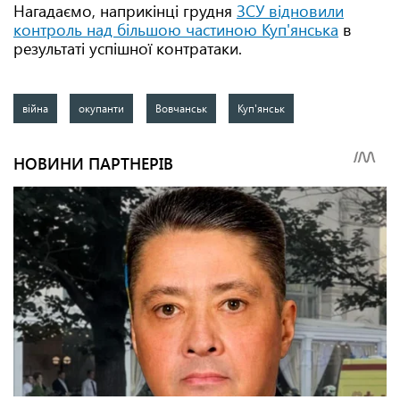
Нагадаємо, наприкінці грудня
ЗСУ відновили
контроль над більшою частиною Куп'янська
в
результаті успішної контратаки.
війна
окупанти
Вовчанськ
Куп'янськ