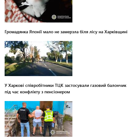
Громадянка Японії мало не замерзла біля лісу на Харківщині
У Харкові співробітники ТЦК застосували газовий балончик
під час конфлікту з пенсіонером