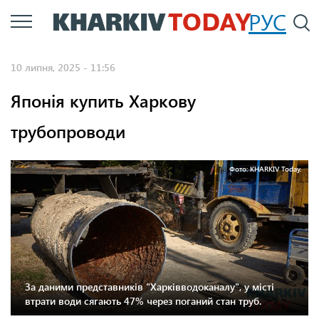
Перейти
РУС
П
до
основного
10 липня, 2025 - 11:56
вмісту
Японія купить Харкову
трубопроводи
Фото: KHARKIV Today.
За даними представників "Харківводоканалу", у місті
втрати води сягають 47% через поганий стан труб.