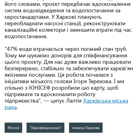
його словами, проєкт передбачає вдосконалення
систем водовідведення та водопостачання за
євростандартами. У Харкові планують
переобладнати насосні станції, реконструювати
каналізаційні колектори і зменшити втрати під час
водопостачання.
"47% води втрачається через поганий стан труб.
Тому ми шукаємо донорів для співфінансування
цього проєкту. Для нас дуже важливо працювати
безперервно, стабільно та забезпечувати харків’ян
якісними послугами. Ця робота почалася з
ініціативи міського голови Ігоря Терехова. І ми
спільно з ЮНІСЕФ розробили цю карту, щоб
підтримати та вдосконалити роботу
підприємства", — цитує Лаптія
Харківська міська
рада
.
Японія
"Харківводоканал"
новини Харкова