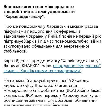
Японське агентство міжнародного
співробітництва планує допомогти
"Харківводоканалу".
Про це повідомили у Харківській міській раді за
підсумками першого дня Конференції з
відновлення України у Римі. Японія не перший рік
підтримує Харків і під час повномасштабної війни
закуповувало обладнання для енергетичної
стабільності.
Зараз йдеться про допомогу "Харківводоканалу".
Як писав KHARKIV Today,
нещодавно "Водоканал"
злили з "Харківськими тепломережами"
.
На панельній дискусії, присвяченій Харкову,
директор офісу Японського агентства
міжнародного співробітництва (JICA) Хібіно Такаші
сказав, що JICA вже передала Харкову техніку для
розчищення завалів після обстрілів, обладнання
для очищення води, мінібуси для