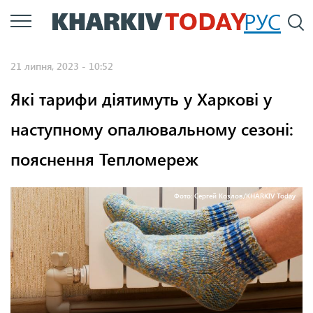
Перейти
РУС
П
до
основного
21 липня, 2023 - 10:52
вмісту
Які тарифи діятимуть у Харкові у
наступному опалювальному сезоні:
пояснення Тепломереж
Фото: Сергей Козлов/KHARKIV Today