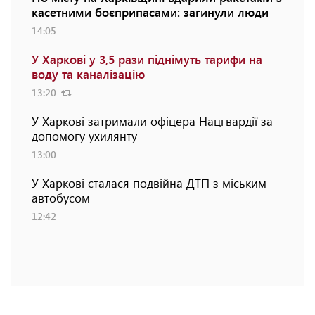
касетними боєприпасами: загинули люди
14:05
У Харкові у 3,5 рази піднімуть тарифи на
воду та каналізацію
13:20
У Харкові затримали офіцера Нацгвардії за
допомогу ухилянту
13:00
У Харкові сталася подвійна ДТП з міським
автобусом
12:42