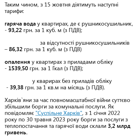
Таким чином, з 15 жовтня діятимуть наступні
тарифи:
гаряча вода
у квартирах, де є рушникосушильник,
-
93,22
грн. за 1 куб. м (з ПДВ);
за відсутності рушникосушильників
–
86,32
грн. за 1 куб. м (з ПДВ)
опалення
у квартирах з приладами обліку
-
1539,50
грн. за 1 Гкал (з ПДВ);
у кварирах без приладів обліку
-
39
,
38
грн. за 1 кв.м на місяць (з ПДВ).
Харків`яни за час повномасштабної війни суттєво
збільшили борги за комунальні послуги. Як
повідомляє
"Суспільне Харків"
, з 1 січня 2022
року по 30 травня 2023 року борги за послуги з
теплопостачання та гарячої води склали
3,2 млрд
гривень.