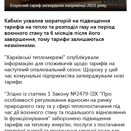
Існуючий тариф затвердили наприкінці 2021 року.
Кабмін ухвалив мораторій на підвищення
тарифів на тепло та розподіл газу на період
воєнного стану та 6 місяців після його
завершення, тому тарифи залишаються
незмінними.
"Харківські тепломережі" опублікували
інформацію для споживачів щодо тарифів на
наступний опалювальний сезон. Щороку у цей
час комунальні підприємства затверджували нові
тарифи.
"Згідно із статтею 1 Закону №2479-ІХ "Про
особливості регулювання відносин на ринку
природного газу та у сфері теплопостачання під
час дії воєнного стану та подальшого відновлення
їх функціонування" заборонено підвищення
тарифів на теплову енергію, послуги з постачання
теплової енергії та постачання гарячої води для