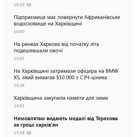
16:10
Підприємиця має повернути Африканівське
водосховище на Харківщині
16:00
На ринках Харкова від початку літа
подешевшали овочі
15:05
На Харківщині затримали офіцера на BMW
Х5, який вимагав $10 000 з СЗЧ-шника
14:38
Харківщина закупила намети для зими
14:03
Немовлятам видають медалі від Терехова
за гроші харків'ян
13:38