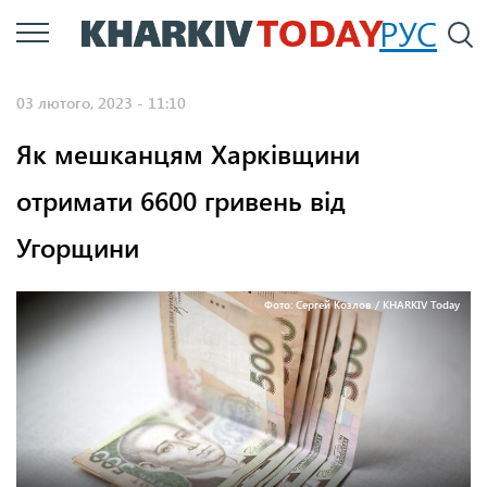
Перейти
РУС
П
до
основного
03 лютого, 2023 - 11:10
вмісту
Як мешканцям Харківщини
отримати 6600 гривень від
Угорщини
Фото: Сергей Козлов / KHARKIV Today