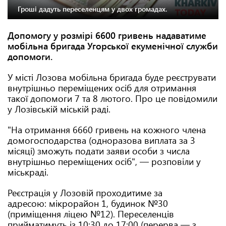
Гроші дадуть переселенцям у двох громадах.
Допомогу у розмірі 6600 гривень надаватиме
мобільна бригада Угорської екуменічної служби
допомоги.
У місті Лозова мобільна бригада буде реєструвати
внутрішньо переміщених осіб для отримання
такої допомоги 7 та 8 лютого. Про це повідомили
у Лозівській міській раді.
"На отримання 6660 гривень на кожного члена
домогосподарства (одноразова виплата за 3
місяці) зможуть подати заяви особи з числа
внутрішньо переміщених осіб", — розповіли у
міськраді.
Реєстрація у Лозовій проходитиме за
адресою: мікрорайон 1, будинок №30
(приміщення ліцею №12). Переселенців
прийматимуть із 10:30 до 17:00 (перерва — з