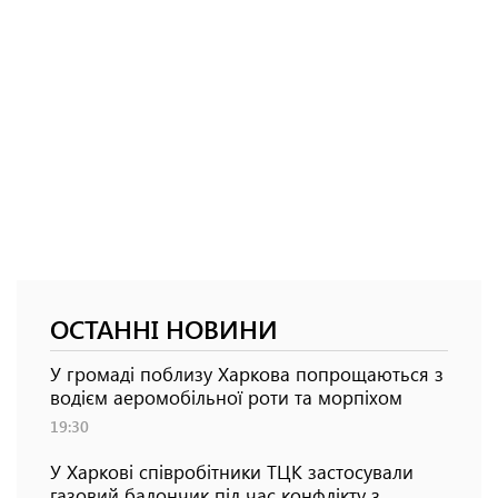
ОСТАННІ НОВИНИ
У громаді поблизу Харкова попрощаються з
водієм аеромобільної роти та морпіхом
19:30
У Харкові співробітники ТЦК застосували
газовий балончик під час конфлікту з