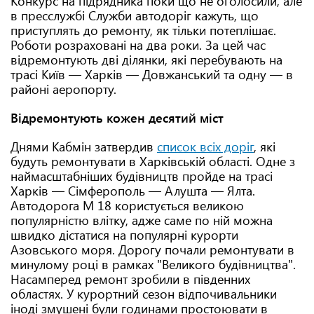
Конкурс на підрядника поки що не оголосили, але
в пресслужбі Служби автодоріг кажуть, що
приступлять до ремонту, як тільки потеплішає.
Роботи розраховані на два роки. За цей час
відремонтують дві ділянки, які перебувають на
трасі Київ — Харків — Довжанський та одну — в
районі аеропорту.
Відремонтують кожен десятий міст
Днями Кабмін затвердив
список всіх доріг
, які
будуть ремонтувати в Харківській області. Одне з
наймасштабніших будівництв пройде на трасі
Харків — Сімферополь — Алушта — Ялта.
Автодорога М 18 користується великою
популярністю влітку, адже саме по ній можна
швидко дістатися на популярні курорти
Азовського моря. Дорогу почали ремонтувати в
минулому році в рамках "Великого будівництва".
Насамперед ремонт зробили в південних
областях. У курортний сезон відпочивальники
іноді змушені були годинами простоювати в