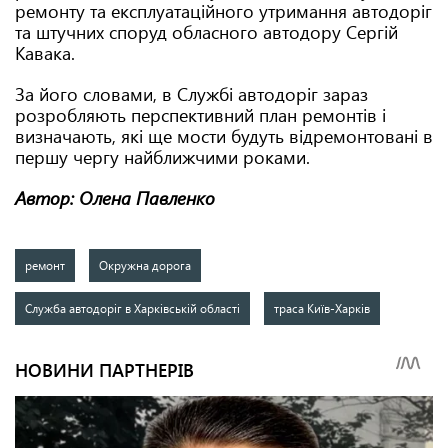
ремонту та експлуатаційного утримання автодоріг
та штучних споруд обласного автодору Сергій
Кавака.
За його словами, в Службі автодоріг зараз
розробляють перспективний план ремонтів і
визначають, які ще мости будуть відремонтовані в
першу чергу найближчими роками.
Автор: Олена Павленко
ремонт
Окружна дорога
Служба автодоріг в Харківській області
траса Київ-Харків