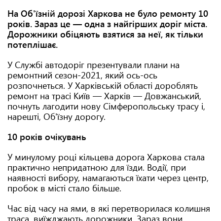
На Об'їзній дорозі Харкова не було ремонту 10
років. Зараз це — одна з найгірших доріг міста.
Дорожники обіцяють взятися за неї, як тільки
потеплішає.
У Службі автодоріг презентували плани на
ремонтний сезон-2021, який ось-ось
розпочнеться. У Харківській області дороблять
ремонт на трасі Київ — Харків — Довжанський,
почнуть лагодити нову Сімферопольську трасу і,
нарешті, Об'їзну дорогу.
10 років очікувань
У минулому році кільцева дорога Харкова стала
практично непридатною для їзди. Водії, при
наявності вибору, намагаються їхати через центр,
пробок в місті стало більше.
Час від часу на ями, в які перетворилася колишня
траса, виїжджають дорожники. Зараз вони