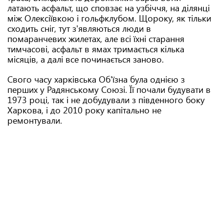
латають асфальт, що сповзає на узбіччя, на ділянці
між Олексіївкою і гольфклубом. Щороку, як тільки
сходить сніг, тут з'являються люди в
помаранчевих жилетах, але всі їхні старання
тимчасові, асфальт в ямах тримається кілька
місяців, а далі все починається заново.
Свого часу харківська Об'їзна була однією з
перших у Радянському Союзі. Її почали будувати в
1973 році, так і не добудували з південного боку
Харкова, і до 2010 року капітально не
ремонтували.