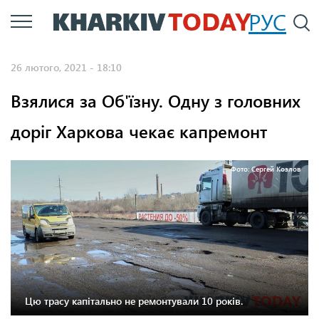
Перейти
РУС
П
до
основного
26 лютого, 2021 - 18:10
вмісту
Взялися за Об'їзну. Одну з головних
доріг Харкова чекає капремонт
Фото: Сергей Козлов
Цю трасу капітально не ремонтували 10 років.