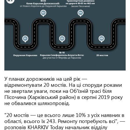
У планах дорожників на цей рік —
відремонтувати 20 мостів. На ці споруди роками
не звертали уваги, поки на Об'їзній трасі біля
Пісочина (Харківський район) в серпні 2019 року
не обвалився шляхопровід.
"20 мостів — це всього лише 10% з усіх наявних в
області, всього їх 243. Ремонту потребують всі", —
розповів KHARKIV Today начальник відділу