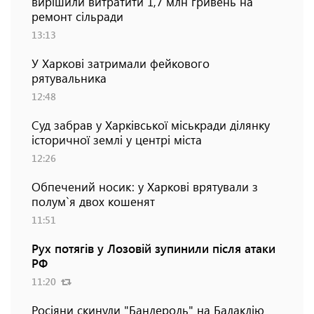
вирішили витратити 1,7 млн гривень на
ремонт сільради
13:13
У Харкові затримали фейкового
рятувальника
12:48
Суд забрав у Харківської міськради ділянку
історичної землі у центрі міста
12:26
Обпечений носик: у Харкові врятували з
полум`я двох кошенят
11:51
Рух потягів у Лозовій зупинили після атаки
РФ
11:20
Росіяни скинули "Бандероль" на Балаклію