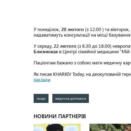
У понеділок,
20 лютого
(з 12.00 ) та вівторок,
надаватимуть консультації на місці базуванн
У середу,
22 лютого
(з 8.30 до 18.00) невроп
Близнюках
в Центрі сімейної медицини “Мій л
Пацієнтам бажано з собою мати медичну карт
Як писав KHARKIV Today, на деокупованій терит
заклади
лікарі
медична допомога