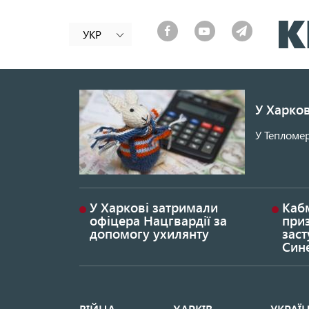
УКР
У Харков
У Тепломер
У Харкові затримали
Каб
офіцера Нацгвардії за
при
допомогу ухилянту
заст
Син