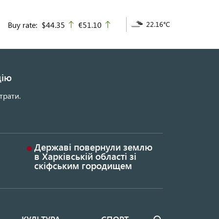
Buy rate:
$44.35
€51.10
22.16°C
up
up
цію
трати.
Державі повернули землю
в Харківській області зі
скіфським городищем