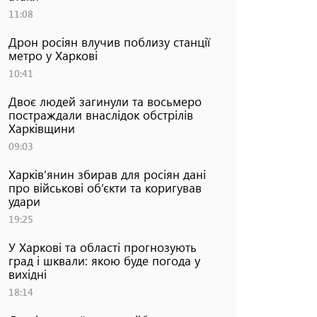
11:08
Дрон росіян влучив поблизу станції
метро у Харкові
10:41
Двоє людей загинули та восьмеро
постраждали внаслідок обстрілів
Харківщини
09:03
Харків’янин збирав для росіян дані
про військові об’єкти та коригував
удари
19:25
У Харкові та області прогнозують
град і шквали: якою буде погода у
вихідні
18:14