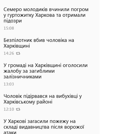
Семеро молодиків вчинили погром
у гуртожитку Харкова та отримали
підозри
15:08
Безпілотник вбив чоловіка на
Харківщині
14:26
У громаді на Харківщині оголосили
жалобу за загиблими
залізничниками
13:03
Чоловік підірвався на вибухівці у
Харківському районі
12:10
У Харкові загасили пожежу на
складі видавництва після ворожої
атаки