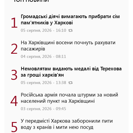
1
Громадські діячі вимагають прибрати сім
пам'ятників у Харкові
05 серпня, 2026 - 16:10
2
На Харківщині восени почнуть рахувати
пасажирів
04 серпня, 2026 - 08:11
3
Немовлятам видають медалі від Терехова
за гроші харків'ян
05 серпня, 2026 - 13:38
4
Російська армія почала штурми за новий
населений пункт на Харківщині
03 серпня, 2026 - 09:45
5
У передмісті Харкова заборонили пити
воду з кранів і мити нею посуд