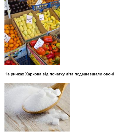
На ринках Харкова від початку літа подешевшали овочі