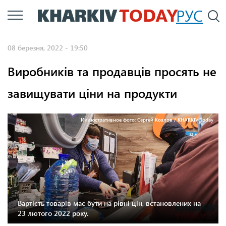
Перейти
РУС
П
до
основного
08 березня, 2022 - 19:50
вмісту
Виробників та продавців просять не
завищувати ціни на продукти
Иллюстративное фото: Сергей Козлов / KHARKIV Today
Вартість товарів має бути на рівні цін, встановлених на
23 лютого 2022 року.