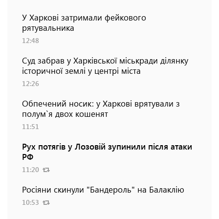
У Харкові затримали фейкового
рятувальника
12:48
Суд забрав у Харківської міськради ділянку
історичної землі у центрі міста
12:26
Обпечений носик: у Харкові врятували з
полум`я двох кошенят
11:51
Рух потягів у Лозовій зупинили після атаки
РФ
11:20
Росіяни скинули "Бандероль" на Балаклію
10:53