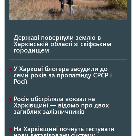
Державі повернули землю в
Харківській області зі скіфським
городищем
У Харкові блогера засудили до
семи років за пропаганду СРСР і
Росії
Росія обстріляла вокзал на
Харківщині — відомо про двох
загиблих залізничників
На Харківщині почнуть тестувати
нову деталізовану систему