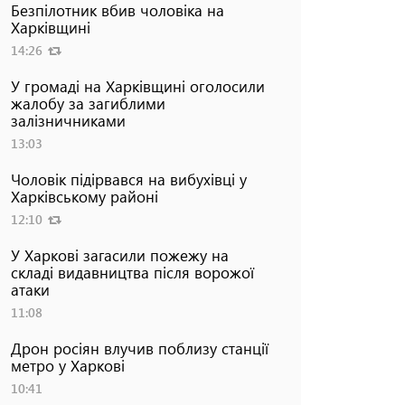
Безпілотник вбив чоловіка на
Харківщині
14:26
У громаді на Харківщині оголосили
жалобу за загиблими
залізничниками
13:03
Чоловік підірвався на вибухівці у
Харківському районі
12:10
У Харкові загасили пожежу на
складі видавництва після ворожої
атаки
11:08
Дрон росіян влучив поблизу станції
метро у Харкові
10:41