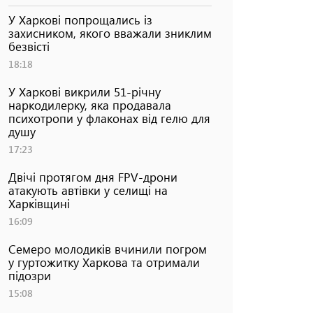
У Харкові попрощались із
захисником, якого вважали зниклим
безвісті
18:18
У Харкові викрили 51-річну
наркодилерку, яка продавала
психотропи у флаконах від гелю для
душу
17:23
Двічі протягом дня FPV-дрони
атакують автівки у селищі на
Харківщині
16:09
Семеро молодиків вчинили погром
у гуртожитку Харкова та отримали
підозри
15:08