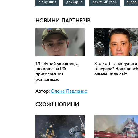
підручник
друкарня
ракетний удар
видав
Автор:
Олена Павленко
СХОЖІ НОВИНИ