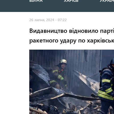
ВІЙНА
ХАРКІВ
УКРАЇ
Основная
навигация
26 липня, 2024 - 07:22
Видавництво відновило партію
ракетного удару по харківськ