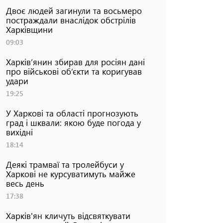
Двоє людей загинули та восьмеро
постраждали внаслідок обстрілів
Харківщини
09:03
Харків’янин збирав для росіян дані
про військові об’єкти та коригував
удари
19:25
У Харкові та області прогнозують
град і шквали: якою буде погода у
вихідні
18:14
Деякі трамваї та тролейбуси у
Харкові не курсуватимуть майже
весь день
17:38
Харків'ян кличуть відсвяткувати