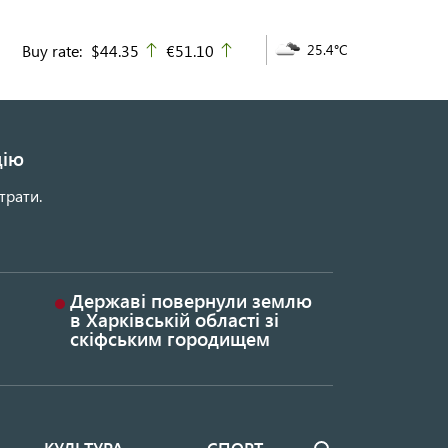
Buy rate:
$44.35
€51.10
25.4°C
up
up
цію
трати.
Державі повернули землю
в Харківській області зі
скіфським городищем