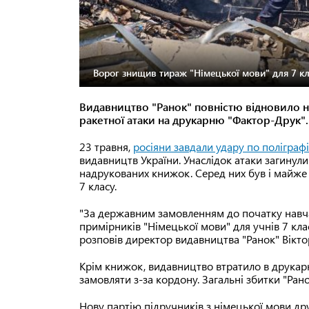
Ворог знищив тираж "Німецької мови" для 7 кл
Видавництво "Ранок" повністю відновило на
ракетної атаки на друкарню "Фактор-Друк".
23 травня,
росіяни завдали удару по полігра
видавництв України. Унаслідок атаки загинули
надрукованих книжок. Серед них був і майже
7 класу.
"За державним замовленням до початку навча
примірників "Німецької мови" для учнів 7 кла
розповів директор видавництва "Ранок" Вікто
Крім книжок, видавництво втратило в друкарн
замовляти з-за кордону. Загальні збитки "Ран
Нову партію підручників з німецької мови др