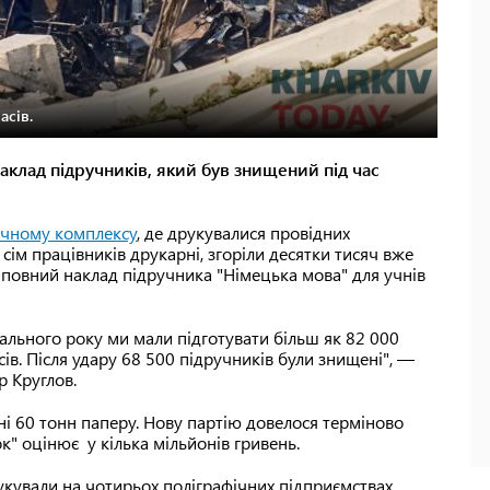
асів.
клад підручників, який був знищений під час
фічному комплексу
, де друкувалися провідних
 сім працівників друкарні, згоріли десятки тисяч вже
 повний наклад підручника "Німецька мова" для учнів
льного року ми мали підготувати більш як 82 000
сів. Після удару 68 500 підручників були знищені", —
р Круглов.
і 60 тонн паперу. Нову партію довелося терміново
ок" оцінює у кілька мільйонів гривень.
укували на чотирьох поліграфічних підприємствах.