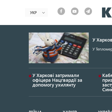
УКР
У Харков
У Тепломер
У Харкові затримали
Каб
офіцера Нацгвардії за
при
допомогу ухилянту
заст
Син