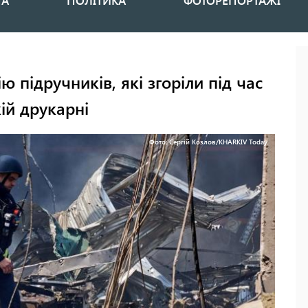
НА
ПОЛІТИКА
ФОТОРЕПОРТАЖІ
 підручників, які згоріли під час
ій друкарні
Фото: Сергій Козлов/KHARKIV Today.