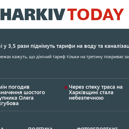
Перейти
до
основного
вмісту
і у 3,5 рази піднімуть тарифи на воду та каналіза
ежах кажуть, що діючий тариф тільки на третину покриває за
мін погодив
Через спеку траса на
значення шостого
Харківщині стала
упника Олега
небезпечною
єгубова