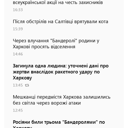
всеукраїнської акції на честь захисників
16:33
Після обстрілів на Салтівці врятували кота
15:39
Через влучання "Бандеролі" родини у
Харкові просять відселення
14:46
Загинула одна людина: уточнені дані про
жертви внаслідок ракетного удару по
Харкову
13:45
Мешканці передмістя Харкова залишились
без світла через ворожі атаки
12:45
Росіяни били трьома "Бандеролями" по
Харкову