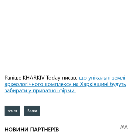
Раніше KHARKIV Today писав,
що унікальні землі
археологічного комплексу на Харківщині будуть
забирати у приватної фірми.
земля
Валки