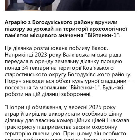
Аграрію з Богодухіського району вручили
підозру за урожай на території археологічної
пам’ятки місцевого значення "Війтенки-1".
Ця ділянка розташована поблизу Валок.
Наприкінці 2023 року Валківська міська рада
передала в оренду земельну ділянку площею
понад 34 гектари на території Ков’язького
старостинського округу Богодухівського району.
Поруч знаходиться об’єкт культурної спадщини —
поселення та могильник "Війтенки-1". Будь-які
роботи на цій ділянці заборонені.
"Попри ці обмеження, у вересні 2025 року
аграрій вирішив використати особливо цінну
ділянку для власних комерційних цілей і наказав
трактористу підприємства засіяти охоронну
територію пшеницею. При цьому він особисто
вказав робітнику межі посіву. Таким чином