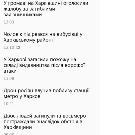
У громаді на Харківщині оголосили
жалобу за загиблими
залізничниками
13:03
Чоловік підірвався на вибухівці у
Харківському районі
12:10
У Харкові загасили пожежу на
складі видавництва після ворожої
атаки
11:08
Дрон росіян влучив поблизу станції
метро у Харкові
10:41
Двоє людей загинули та восьмеро
постраждали внаслідок обстрілів
Харківщини
09:03