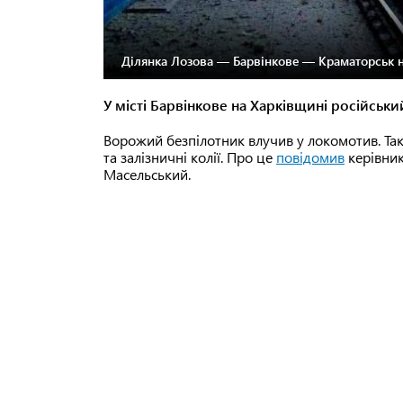
Ділянка Лозова — Барвінкове — Краматорськ н
У місті Барвінкове на Харківщині російськи
Ворожий безпілотник влучив у локомотив. Та
та залізничні колії. Про це
повідомив
керівник
Масельський.