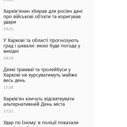
Харків’янин збирав для росіян дані
про військові об’єкти та коригував
удари
19:25
У Харкові та області прогнозують
град і шквали: якою буде погода у
вихідні
18:14
Деякі трамваї та тролейбуси у
Харкові не курсуватимуть майже
весь день
17:38
Харків'ян кличуть відсвяткувати
альтернативний День міста
17:15
Удар по Ізюму: в поліції показали