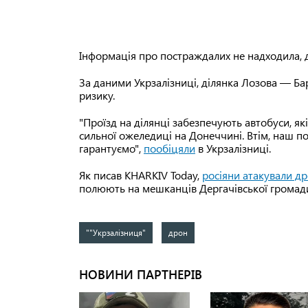
Інформація про постраждалих не надходила, д
За даними Укрзалізниці, ділянка Лозова — Б
ризику.
"Проїзд на ділянці забезпечують автобуси, як
сильної ожеледиці на Донеччині. Втім, наш п
гарантуємо",
пообіцяли
в Укрзалізниці.
Як писав KHARKIV Today,
росіяни атакували д
полюють на мешканців Дергачівської громад
""Укрзалізниця"
дрон