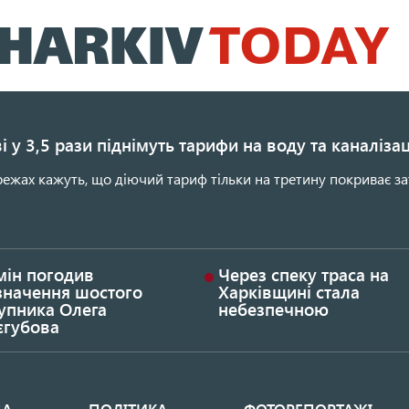
Перейти
до
основного
вмісту
і у 3,5 рази піднімуть тарифи на воду та каналіза
ежах кажуть, що діючий тариф тільки на третину покриває за
мін погодив
Через спеку траса на
значення шостого
Харківщині стала
упника Олега
небезпечною
єгубова