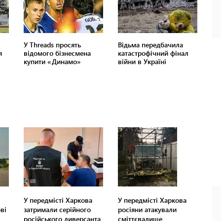
У передмісті Харкова
У передмісті Харкова
ві
затримали серійного
росіяни атакували
російського диверсанта
сміттєвалище