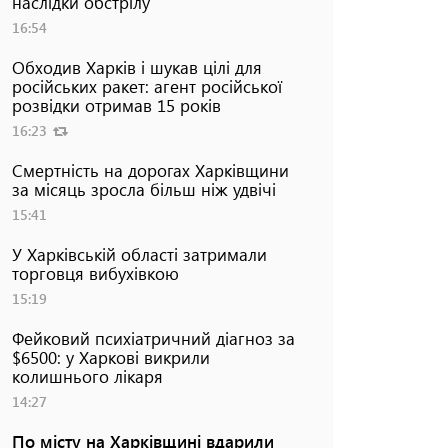
наслідки обстрілу
16:54
Обходив Харків і шукав цілі для
російських ракет: агент російської
розвідки отримав 15 років
16:23
Смертність на дорогах Харківщини
за місяць зросла більш ніж удвічі
15:41
У Харківській області затримали
торговця вибухівкою
15:19
Фейковий психіатричний діагноз за
$6500: у Харкові викрили
колишнього лікаря
14:27
По місту на Харківщині вдарили