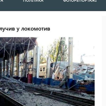
НА
ПОЛІТИКА
ФОТОРЕПОРТАЖІ
влучив у локомотив
Ілюстративне фото: "Укрзалізниця"