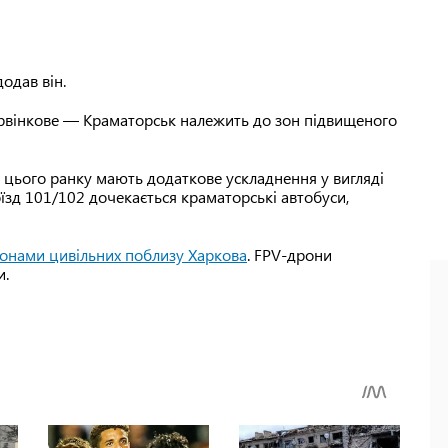
одав він.
арвінкове — Краматорськ належить до зон підвищеного
і цього ранку мають додаткове ускладнення у вигляді
оїзд 101/102 дочекається краматорські автобуси,
ронами цивільних поблизу Харкова
. FPV-дрони
и.