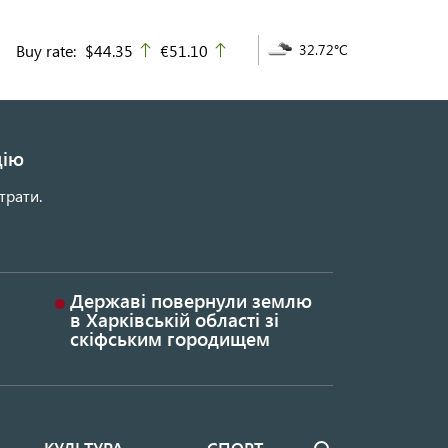
Buy rate:
$44.35
€51.10
32.72°C
up
up
цію
трати.
Державі повернули землю
в Харківській області зі
скіфським городищем