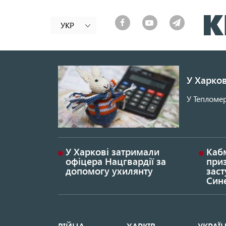
УКР
У Харков
У Тепломер
У Харкові затримали
Каб
офіцера Нацгвардії за
при
допомогу ухилянту
заст
Син