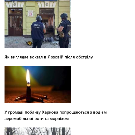
Як виглядає вокзал в Лозовій після обстрілу
У громаді поблизу Харкова попрощаються з водієм
аеромобільної роти та морпіхом