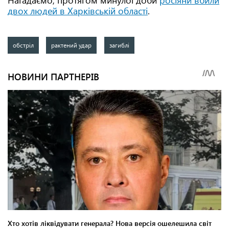
Нагадаємо, протягом минулої доби
росіяни вбили
двох людей в Харківській області
.
обстріл
рактений удар
загиблі