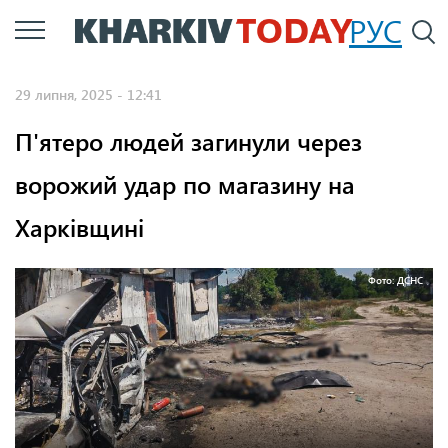
Перейти
РУС
П
до
основного
29 липня, 2025 - 12:41
вмісту
П'ятеро людей загинули через
ворожий удар по магазину на
Харківщині
Фото: ДСНС