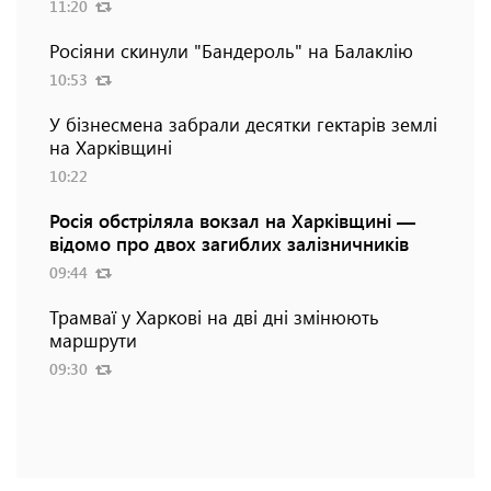
11:20
Росіяни скинули "Бандероль" на Балаклію
10:53
У бізнесмена забрали десятки гектарів землі
на Харківщині
10:22
Росія обстріляла вокзал на Харківщині —
відомо про двох загиблих залізничників
09:44
Трамваї у Харкові на дві дні змінюють
маршрути
09:30