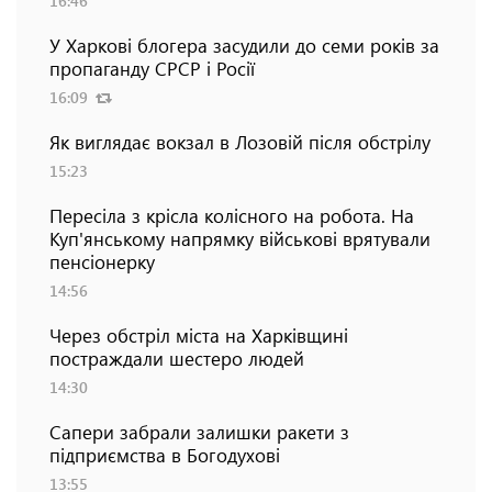
16:46
У Харкові блогера засудили до семи років за
пропаганду СРСР і Росії
16:09
Як виглядає вокзал в Лозовій після обстрілу
15:23
Пересіла з крісла колісного на робота. На
Куп'янському напрямку військові врятували
пенсіонерку
14:56
Через обстріл міста на Харківщині
постраждали шестеро людей
14:30
Сапери забрали залишки ракети з
підприємства в Богодухові
13:55