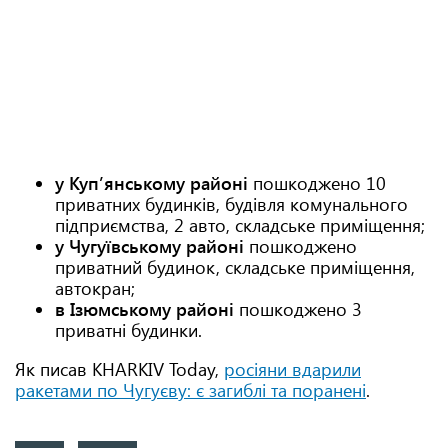
у Куп’янському районі
пошкоджено 10
приватних будинків, будівля комунального
підприємства, 2 авто, складське приміщення;
у Чугуївському районі
пошкоджено
приватний будинок, складське приміщення,
автокран;
в Ізюмському районі
пошкоджено 3
приватні будинки.
Як писав KHARKIV Today,
росіяни вдарили
ракетами по Чугуєву: є загиблі та поранені
.