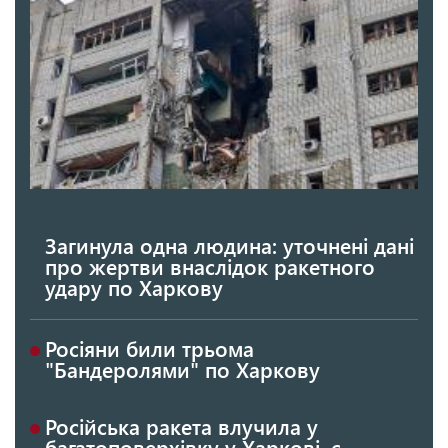
Загинула одна людина: уточнені дані
про жертви внаслідок ракетного
удару по Харкову
Росіяни били трьома
"Бандеролями" по Харкову
Російська ракета влучила у
багатоповерхівку у Харкові, є