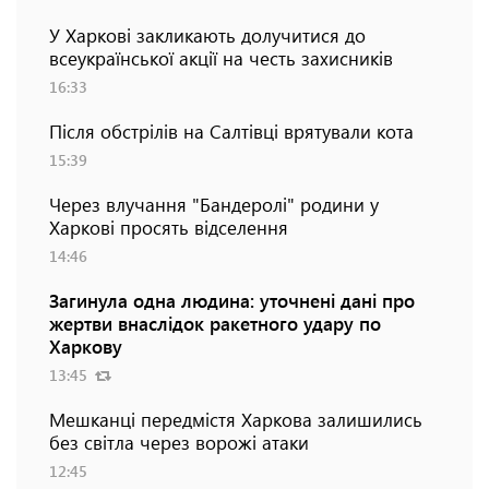
У Харкові закликають долучитися до
всеукраїнської акції на честь захисників
16:33
Після обстрілів на Салтівці врятували кота
15:39
Через влучання "Бандеролі" родини у
Харкові просять відселення
14:46
Загинула одна людина: уточнені дані про
жертви внаслідок ракетного удару по
Харкову
13:45
Мешканці передмістя Харкова залишились
без світла через ворожі атаки
12:45