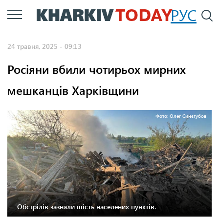
Перейти
РУС
П
до
основного
24 травня, 2025 - 09:13
вмісту
Росіяни вбили чотирьох мирних
мешканців Харківщини
Фото: Олег Синєгубов
Обстрілів зазнали шість населених пунктів.