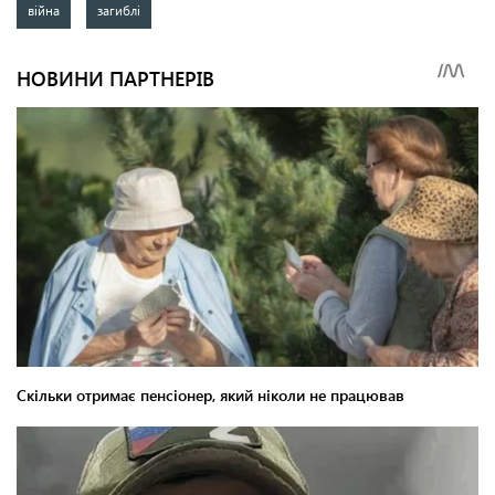
війна
загиблі