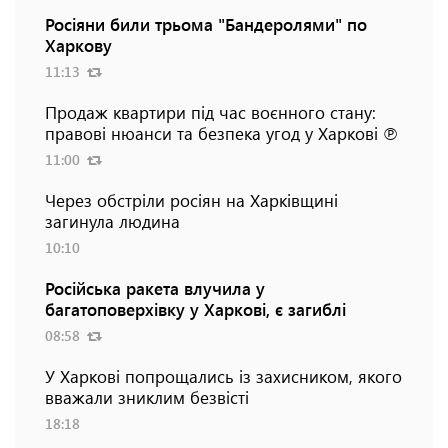
Росіяни били трьома "Бандеролями" по
Харкову
11:13
Продаж квартири під час воєнного стану:
правові нюанси та безпека угод у Харкові ℗
11:00
Через обстріли росіян на Харківщині
загинула людина
10:10
Російська ракета влучила у
багатоповерхівку у Харкові, є загиблі
08:58
У Харкові попрощались із захисником, якого
вважали зниклим безвісті
18:18