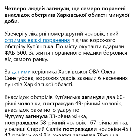
Четверо людей загинули, ще семеро поранені
внаслідок обстрілів Харківської області минулої
доби.
Увечері у лікарні помер другий чоловік, який
отримав важкі поранення
під час ворожого
обстрілу Куп’янська. По місту окупанти вдарили
ФАБ-500. За життя пораненого медики боролися
від самого ранку.
За
даними
керівника Харківської ОВА Олега
Синєгубова, ворожих ударів зазнали 6 населених
пунктів Харківської області.
Внаслідок обстрілів Куп’янська
загинули
два 60-
річні чоловіки,
постраждав
49-річний чоловік;
внаслідок ракетного удару по
Чугуєву
загинула
33-річна жінка,
постраждали
58-річний чоловік і 67-річна жінка;
у селищі Старий Салтів
постраждали
чоловіки 45 і
47 років; у селі Вільхуватка
загинула
78-річна