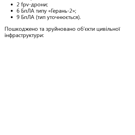
2 fpv-дрони;
6 БпЛА типу «Герань-2»;
9 БпЛА (тип уточнюється).
Пошкоджено та зруйновано обʼєкти цивільної
інфраструктури: