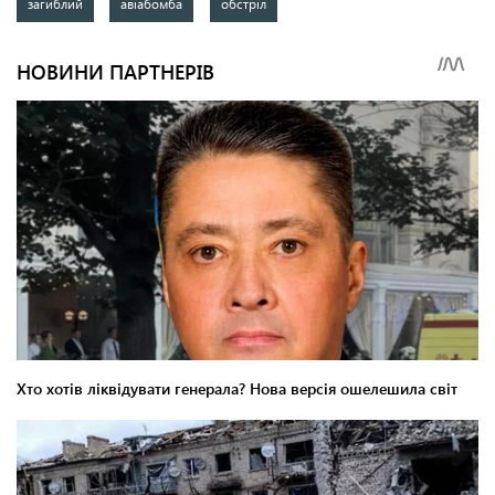
загиблий
авіабомба
обстріл