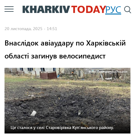
Перейти
РУС
П
до
основного
20 листопада, 2025 - 14:51
вмісту
Внаслідок авіаудару по Харківській
області загинув велосипедист
Фото: Прокуратура України
Це сталося у селі Старовірівка Куп'янського району.