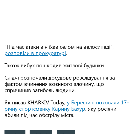
"Під час атаки він їхав селом на велосипеді", —
розповіли в прокуратурі
.
Також вибух пошкодив житлові будинки.
Слідчі розпочали досудове розслідування за
фактом вчинення воєнного злочину, що
спричинив загибель людини.
Як писав KHARKIV Today,
у Берестині поховали 17-
річну спортсменку Карину Бахур
, яку росіяни
вбили під час обстрілу міста.