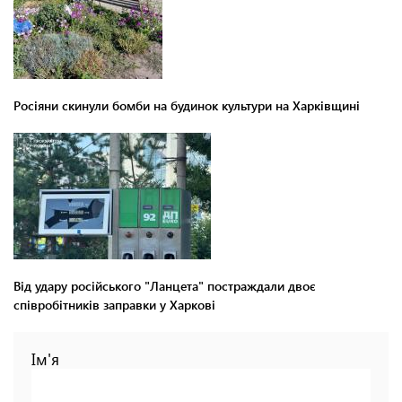
Росіяни скинули бомби на будинок культури на Харківщині
Від удару російського "Ланцета" постраждали двоє
співробітників заправки у Харкові
Ім'я