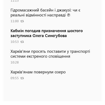
11:13
Гідромасажний басейн і джакузі: чи є
реальні відмінності насправді ℗
11:00
Кабмін погодив призначення шостого
заступника Олега Синєгубова
10:53
Харків'яни просять поставити у транспорті
системи екстреного сповіщення
10:28
Харків'янам повернули озеро
09:55