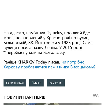
Нагадаємо, пам'ятник Пушкіну, про який йде
мова, встановлений у Краснограді по вулиці
Бєльовській, 88. Його звели у 1983 році. Сама
вулиця носила назву Леніна. У 2015 році
її перейменували на Бєльовську.
Раніше KHARKIV Tоday писав,
чи потрібно
Харкову позбавлятися пам'ятника Висоцькому?
деколонізація
Пушкін
пам'ятник