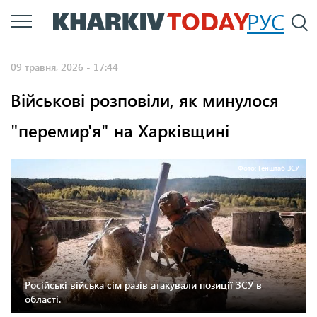
Перейти
РУС
П
до
основного
09 травня, 2026 - 17:44
вмісту
Військові розповіли, як минулося
"перемир'я" на Харківщині
Фото: Генштаб ЗСУ
Російські війська сім разів атакували позиції ЗСУ в
області.