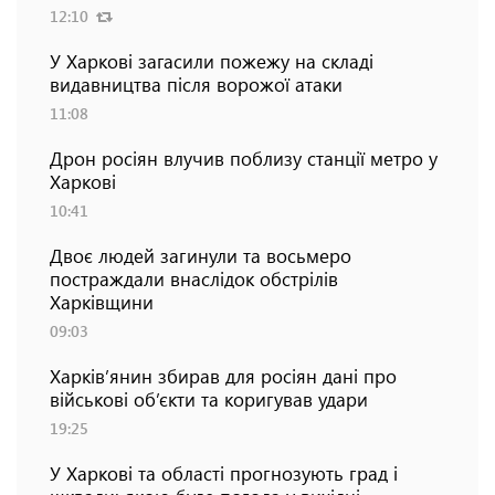
12:10
У Харкові загасили пожежу на складі
видавництва після ворожої атаки
11:08
Дрон росіян влучив поблизу станції метро у
Харкові
10:41
Двоє людей загинули та восьмеро
постраждали внаслідок обстрілів
Харківщини
09:03
Харків’янин збирав для росіян дані про
військові об’єкти та коригував удари
19:25
У Харкові та області прогнозують град і