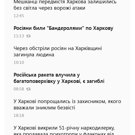
Мешканці передмістя Харкова залишились
без світла через ворожі атаки
12:45
Росіяни били "Бандеролями" по Харкову
11:13
Через обстріли росіян на Харківщині
загинула людина
10:10
Російська ракета влучила у
багатоповерхівку у Харкові, є загиблі
08:58
У Харкові попрощались із захисником, якого
вважали зниклим безвісті
18:18
У Харкові викрили 51-річну наркодилерку,
яка продавала психотропи у флаконах від