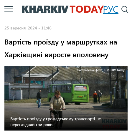
Перейти
РУС
П
до
основного
25 вересня, 2024 - 11:46
вмісту
Вартість проїзду у маршрутках на
Харківщині виросте вполовину
Ілюстративне фото: KHARKIV Today
Вартість проїзду у громадському транспорті не
переглядали три роки.