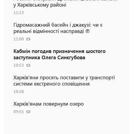
у Харківському районі
11:13
Гідромасажний басейн і джакузі: чи є
реальні відмінності насправді ℗
11:00
Кабмін погодив призначення шостого
заступника Олега Синєгубова
10:53
Харків'яни просять поставити у транспорті
системи екстреного сповіщення
10:28
Харків'янам повернули озеро
09:55