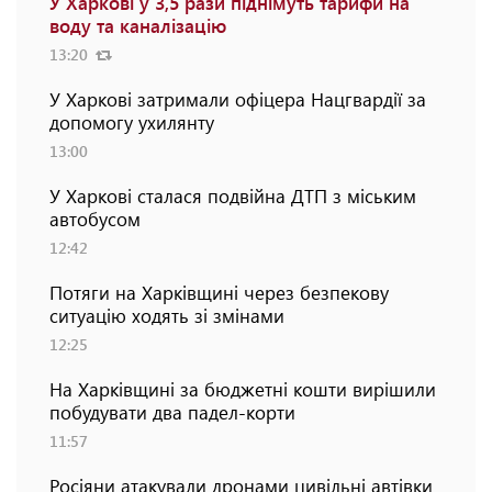
У Харкові у 3,5 рази піднімуть тарифи на
воду та каналізацію
13:20
У Харкові затримали офіцера Нацгвардії за
допомогу ухилянту
13:00
У Харкові сталася подвійна ДТП з міським
автобусом
12:42
Потяги на Харківщині через безпекову
ситуацію ходять зі змінами
12:25
На Харківщині за бюджетні кошти вирішили
побудувати два падел-корти
11:57
Росіяни атакували дронами цивільні автівки