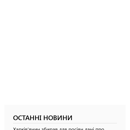
ОСТАННІ НОВИНИ
Харків’янин збирав для росіян дані про