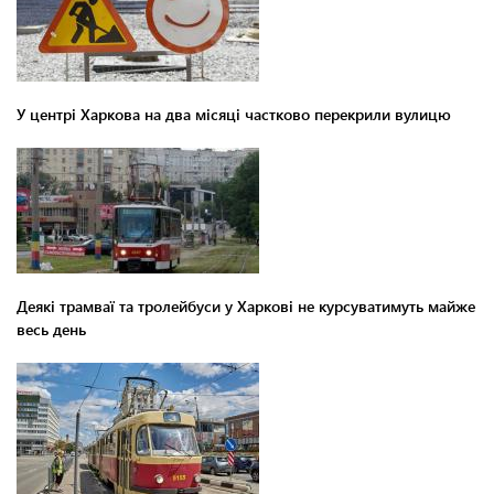
У центрі Харкова на два місяці частково перекрили вулицю
Деякі трамваї та тролейбуси у Харкові не курсуватимуть майже
весь день