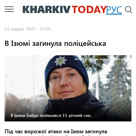
Перейти
РУС
П
до
основного
21 грудня, 2025 - 13:29
вмісту
В Ізюмі загинула поліцейська
Фото: Патрульна поліція Харківщини
В Ірини Байди залишився 15-річний син.
Під час ворожої атаки на Ізюм загинула