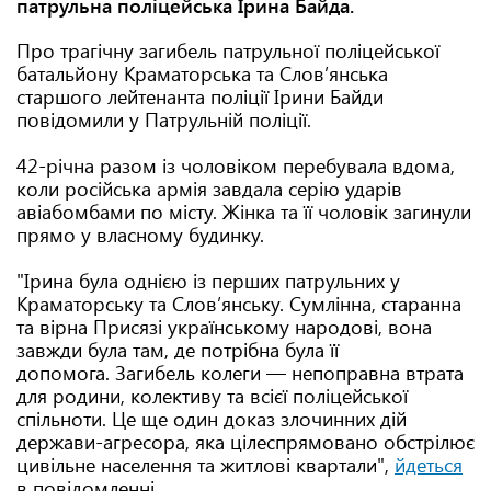
патрульна поліцейська Ірина Байда.
Про трагічну загибель патрульної поліцейської
батальйону Краматорська та Словʼянська
старшого лейтенанта поліції Ірини Байди
повідомили у Патрульній поліції.
42-річна разом із чоловіком перебувала вдома,
коли російська армія завдала серію ударів
авіабомбами по місту. Жінка та її чоловік загинули
прямо у власному будинку.
"Ірина була однією із перших патрульних у
Краматорську та Словʼянську. Сумлінна, старанна
та вірна Присязі українському народові, вона
завжди була там, де потрібна була її
допомога. Загибель колеги — непоправна втрата
для родини, колективу та всієї поліцейської
спільноти. Це ще один доказ злочинних дій
держави-агресора, яка цілеспрямовано обстрілює
цивільне населення та житлові квартали",
йдеться
в повідомленні.