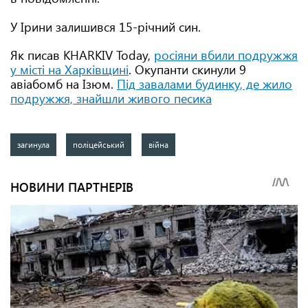
У Ірини залишився 15-річний син.
Як писав KHARKIV Today,
росіяни вбили подружжя
у місті на Харківщині
. Окупанти скинули 9
авіабомб на Ізюм.
Під завалами будинку, де жило
подружжя, знайшли живого песика
загинула
поліцейський
війна