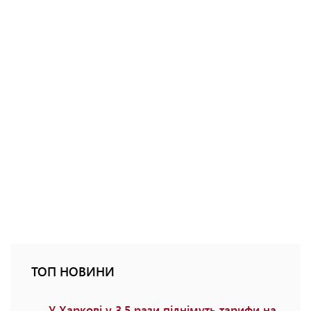
ТОП НОВИНИ
У Харкові у 3,5 рази піднімуть тарифи на