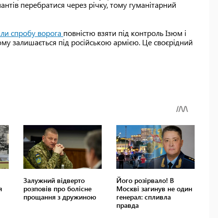
антів перебратися через річку, тому гуманітарний
или спробу ворога
повністю взяти під контроль Ізюм і
зюму залишається під російською армією. Це своєрідний