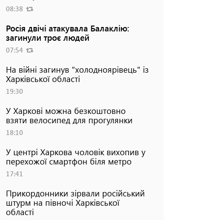
08:38
Росія двічі атакувала Балаклію:
загинули троє людей
07:54
На війні загинув "холодноярівець" із
Харківської області
19:30
У Харкові можна безкоштовно
взяти велосипед для прогулянки
18:10
У центрі Харкова чоловік вихопив у
перехожої смартфон біля метро
17:41
Прикордонники зірвали російський
штурм на півночі Харківської
області