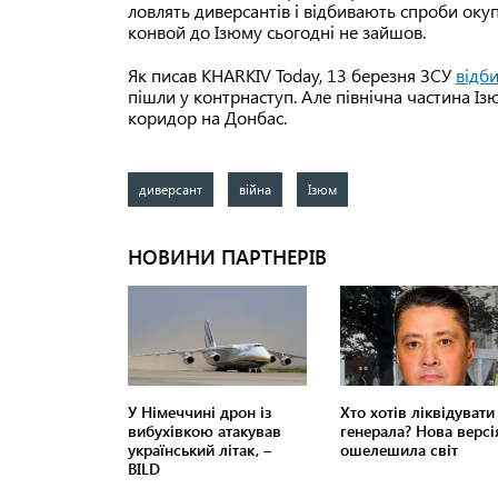
ловлять диверсантів і відбивають спроби окуп
конвой до Ізюму сьогодні не зайшов.
Як писав KHARKIV Today, 13 березня ЗСУ
відб
пішли у контрнаступ. Але північна частина І
коридор на Донбас.
диверсант
війна
Ізюм