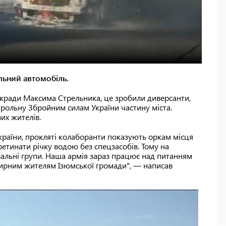
ільний автомобіль.
ькради Максима Стрельника, це зробили диверсанти,
трольну Збройним силам України частину міста.
вих жителів.
України, прокляті колаборанти показують оркам місця
еретинати річку водою без спецзасобів. Тому на
альні групи. Наша армія зараз працює над питанням
т мирним жителям Ізюмської громади", — написав