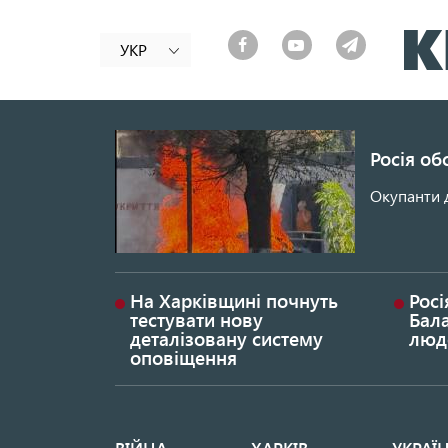
УКР
Росія об
Окупанти 
На Харківщині почнуть
Росі
тестувати нову
Бала
деталізовану систему
люд
оповіщення