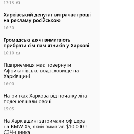
17:13
Харківський депутат витрачає гроші
на рекламу російською
16:30
Громадські діячі вимагають
прибрати сім пам'ятників у Харкові
16:10
Підприємиця має повернути
Африканівське водосховище на
Харківщині
16:00
На ринках Харкова від початку літа
подешевшали овочі
15:05
На Харківщині затримали офіцера
на BMW Х5, який вимагав $10 000 з
СЗЧ-шника