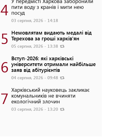
У передмісті Харкова заборонили
4
пити воду з кранів і мити нею
посуд
03 серпня, 2026 - 14:18
5
Немовлятам видають медалі від
Терехова за гроші харків'ян
05 серпня, 2026 - 13:38
Вступ-2026: які харківські
6
університети отримали найбільше
заяв від абітурієнтів
04 серпня, 2026 - 09:48
Харківський науковець закликає
7
комунальників не вчиняти
екологічний злочин
03 серпня, 2026 - 13:20