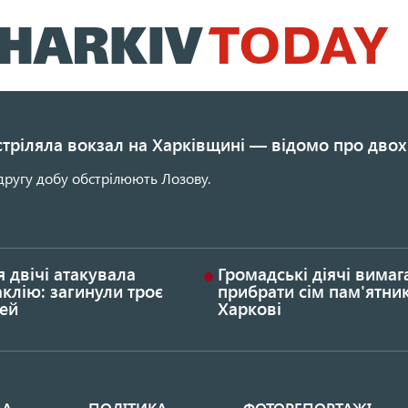
Перейти
до
основного
вмісту
стріляла вокзал на Харківщині — відомо про двох
другу добу обстрілюють Лозову.
я двічі атакувала
Громадські діячі вима
клію: загинули троє
прибрати сім пам'ятник
ей
Харкові