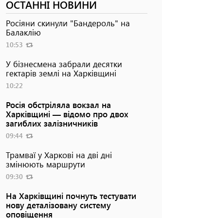
ОСТАННІ НОВИНИ
Росіяни скинули "Бандероль" на
Балаклію
10:53
У бізнесмена забрали десятки
гектарів землі на Харківщині
10:22
Росія обстріляла вокзал на
Харківщині — відомо про двох
загиблих залізничників
09:44
Трамваї у Харкові на дві дні
змінюють маршрути
09:30
На Харківщині почнуть тестувати
нову деталізовану систему
оповіщення