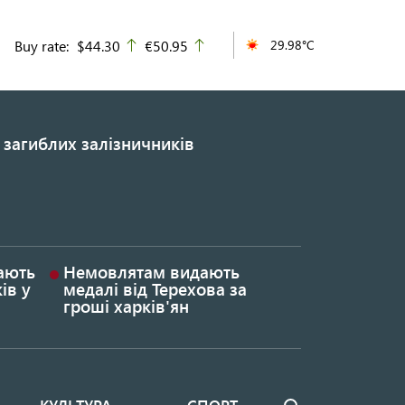
Buy rate:
$44.30
€50.95
29.98°C
up
up
 загиблих залізничників
гають
Немовлятам видають
ів у
медалі від Терехова за
гроші харків'ян