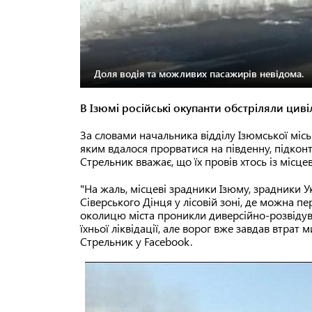
Доля водія та можливих пасажирів невідома.
В Ізюмі російські окупанти обстріляли цив
За словами начальника відділу Ізюмської міс
яким вдалося прорватися на південну, підкон
Стрельник вважає, що їх провів хтось із місце
"На жаль, місцеві зрадники Ізюму, зрадники 
Сіверського Дінця у лісовій зоні, де можна п
околицю міста проникли диверсійно-розвідув
їхньої ліквідації, але ворог вже завдав втра
Стрельник у Facebook.