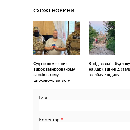
СХОЖІ НОВИНИ
Суд не пом’якшив
З-під завалів будинку
вирок завербованому
на Харківщині дістал
харківському
загиблу людину
цирковому артисту
Ім'я
Коментар