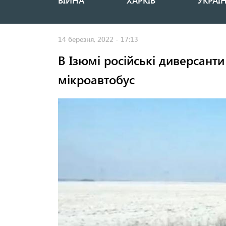
ВІЙНА
ХАРКІВ
УКРАЇ
Основная
навигация
14 березня, 2022 - 17:13
В Ізюмі російські диверсанти
мікроавтобус