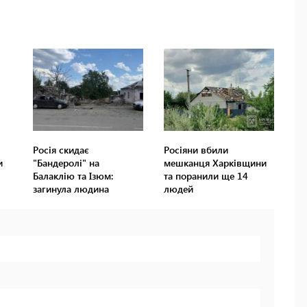
Росія скидає
Росіяни вбили
и
"Бандеролі" на
мешканця Харківщини
Балаклію та Ізюм:
та поранили ще 14
загинула людина
людей