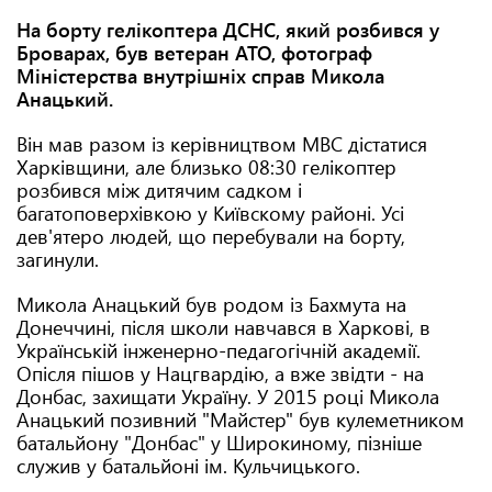
На борту гелікоптера ДСНС, який розбився у
Броварах, був ветеран АТО, фотограф
Міністерства внутрішніх справ Микола
Анацький.
Він мав разом із керівництвом МВС дістатися
Харківщини, але близько 08:30 гелікоптер
розбився між дитячим садком і
багатоповерхівкою у Київскому районі. Усі
дев'ятеро людей, що перебували на борту,
загинули.
Микола Анацький був родом із Бахмута на
Донеччині, після школи навчався в Харкові, в
Українській інженерно-педагогічній академії.
Опісля пішов у Нацгвардію, а вже звідти - на
Донбас, захищати Україну. У 2015 році Микола
Анацький позивний "Майстер" був кулеметником
батальйону "Донбас" у Широкиному, пізніше
служив у батальйоні ім. Кульчицького.