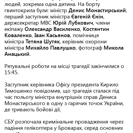
людей, зокрема одна дитина. На борту
гвинтокрила були: міністр
Денис Монастирський
,
перший заступник міністра
Євгеній Єнін
,
держсекретар МВС
Юрій Лубкович
, члени
екіпажу
Олександр Василенко
,
Костянтин
Коваленко
,
Іван Касьянов
, помічниця
міністра
Тетяна Шутяк
, керівник охорони
міністра
Михайло Павлушко
, фотограф
Микола
Анацький
.
Рятувальні роботи на місці трагедії закінчилися о
15:45.
Заступник керівника Офісу президента Кирило
Тимошенко повідомив, що трагедія сталася під
час польоту міністра внутрішніх справ Дениса
Монастирського в одну з гарячих точок України,
де тривають бойові дії
.
СБУ розпочала кримінальне провадження через
падіння гелікоптера у Броварах, серед основних