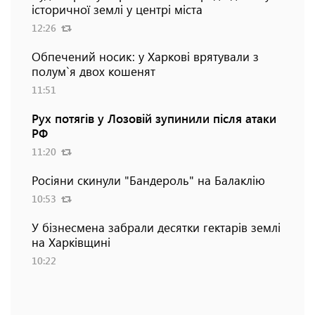
історичної землі у центрі міста
12:26
Обпечений носик: у Харкові врятували з
полум`я двох кошенят
11:51
Рух потягів у Лозовій зупинили після атаки
РФ
11:20
Росіяни скинули "Бандероль" на Балаклію
10:53
У бізнесмена забрали десятки гектарів землі
на Харківщині
10:22