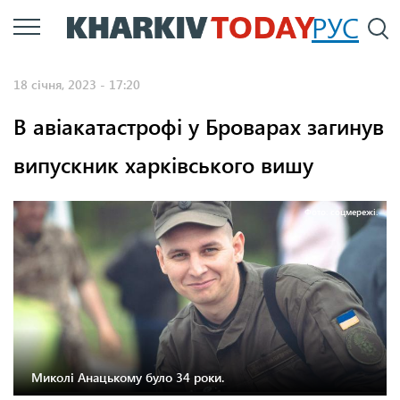
Перейти
РУС
П
до
основного
18 січня, 2023 - 17:20
вмісту
В авіакатастрофі у Броварах загинув
випускник харківського вишу
Фото: соцмережі.
Миколі Анацькому було 34 роки.