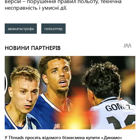
версій – порушення правил польоту, технічна
несправність і умисні дії.
авіакатастрофа
гелікоптер