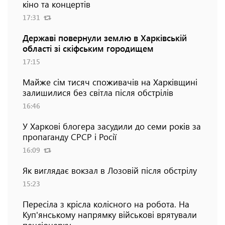
кіно та концертів
17:31
Державі повернули землю в Харківській
області зі скіфським городищем
17:15
Майже сім тисяч споживачів на Харківщині
залишилися без світла після обстрілів
16:46
У Харкові блогера засудили до семи років за
пропаганду СРСР і Росії
16:09
Як виглядає вокзал в Лозовій після обстрілу
15:23
Пересіла з крісла колісного на робота. На
Куп'янському напрямку військові врятували
пенсіонерку