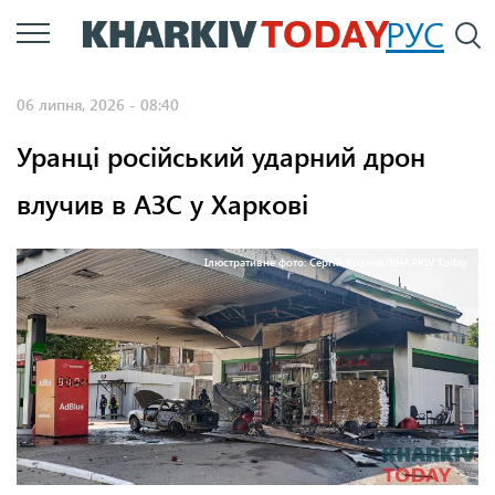
Перейти
РУС
П
до
основного
06 липня, 2026 - 08:40
вмісту
Уранці російський ударний дрон
влучив в АЗС у Харкові
Ілюстративне фото: Cергій Козлов/KHARKIV Today