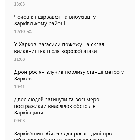
13:03
Чоловік підірвався на вибухівці у
Харківському районі
12:10
У Харкові загасили пожежу на складі
видавництва після ворожої атаки
11:08
Дрон росіян влучив поблизу станції метро у
Харкові
10:41
Двоє людей загинули та восьмеро
постраждали внаслідок обстрілів
Харківщини
09:03
Харків’янин збирав для росіян дані про
військові об’єкти та коригував удари