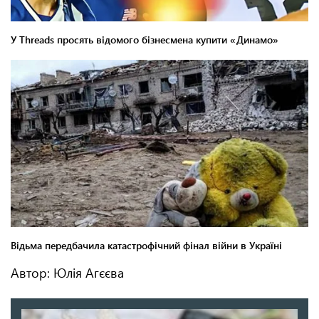
Автор: Юлія Агєєва