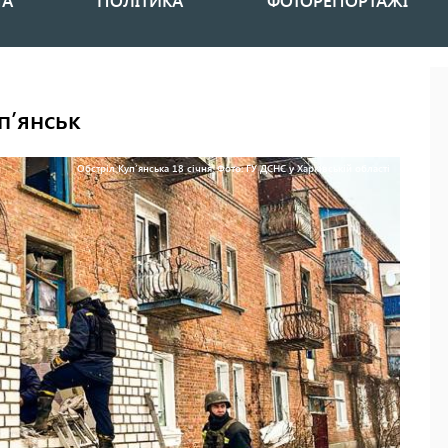
НА
ПОЛІТИКА
ФОТОРЕПОРТАЖІ
п’янськ
Обстріл Куп’янська 18 січня. Фото: ГУ ДСНС у Харківській області