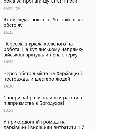
років за пропаганду СРСР і Росії
16:09
Як виглядає вокзал в Лозовій після
обстрілу
15:23
Пересіла з крісла колісного на
робота. На Куп'янському напрямку
військові врятували пенсіонерку
14:56
Через обстріл міста на Харківщині
постраждали шестеро людей
14:30
Сапери забрали залишки ракети з
підприємства в Богодухові
13:55
У прикордонній громаді на
Харківщині вирішили витратити 1,7