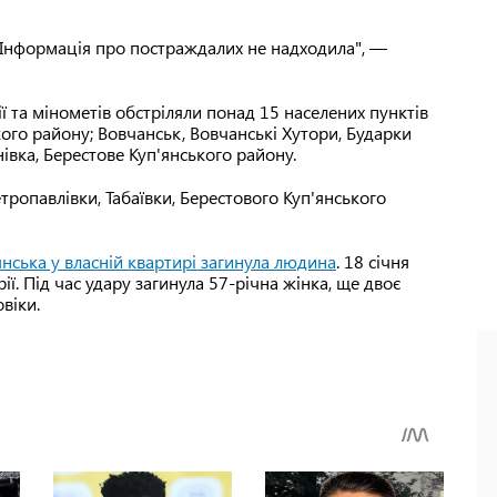
. Інформація про постраждалих не надходила", —
ї та мінометів обстріляли понад 15 населених пунктів
кого району; Вовчанськ, Вовчанські Хутори, Бударки
нівка, Берестове Куп'янського району.
етропавлівки, Табаївки, Берестового Куп'янського
'янська у власній квартирі загинула людина
. 18 січня
ії. Під час удару загинула 57-річна жінка, ще двоє
овіки.