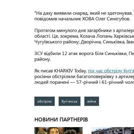
"На даху виявили снаряд, який не здетонував
повідомив начальник ХОВА Олег Синєгубов.
Протягом минулого дня загарбники з артилері
області. Це, зокрема, Козача Лопань Харківсь
Чугуївського району; Дворічна, Синьківка, Іва
ЗСУ відбили 12 атак ворога біля Синьківки, П
району.
Як писав KHARKIV Today,
під час обстрілу Куп
росіяни обстріляли багатоповерхівку з артилер
людей поранені — 57-річний і 61-річний чол
обстріли
Куп’янськ
війна