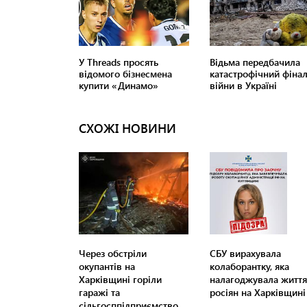
СХОЖІ НОВИНИ
Через обстріли
СБУ вирахувала
окупантів на
колаборантку, яка
Харківщині горіли
налагоджувала життя
гаражі та
росіян на Харківщині
сільгосппідприємство