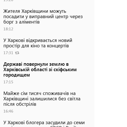
Жителя Харківщини можуть
посадити у виправний центр через
борг з аліментів
18:12
У Харкові відкривається новий
простір для кіно та концертів
17:31
Державі повернули землю в
Харківській області зі скіфським
городищем
17:15
Майже сім тисяч споживачів на
Харківщині залишилися без світла
після обстрілів
16:46
У Харкові блогера засудили до семи