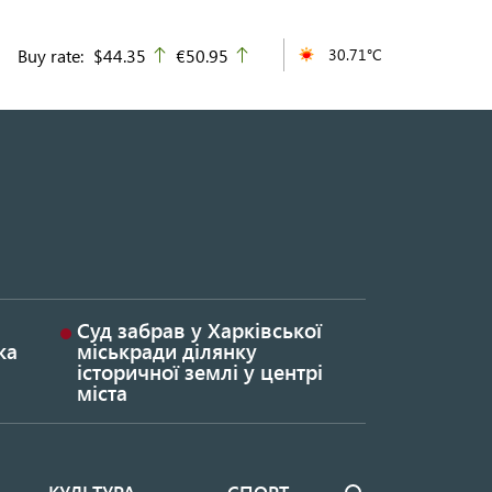
Buy rate:
$44.35
€50.95
30.71°C
up
up
Суд забрав у Харківської
ка
міськради ділянку
історичної землі у центрі
міста