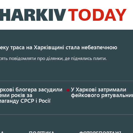
Перейти
до
основного
вмісту
еку траса на Харківщині стала небезпечною
сять повідомляти про ділянки, де піднялись плити.
ркові блогера засудили
У Харкові затримали
еми років за
фейкового рятувальни
аганду СРСР і Росії