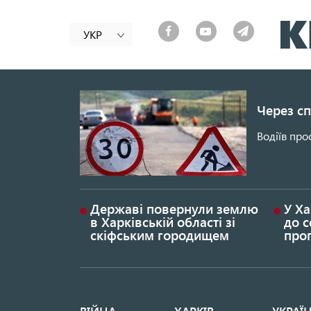
УКР
Через сп
Водіїв про
Державі повернули землю
У Ха
в Харківській області зі
до с
скіфським городищем
проп