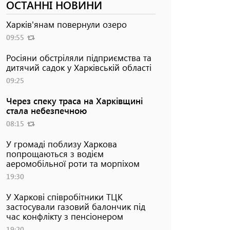
ОСТАННІ НОВИНИ
Харків'янам повернули озеро
09:55
Росіяни обстріляли підприємства та
дитячий садок у Харківській області
09:25
Через спеку траса на Харківщині
стала небезпечною
08:15
У громаді поблизу Харкова
попрощаються з водієм
аеромобільної роти та морпіхом
19:30
У Харкові співробітники ТЦК
застосували газовий балончик під
час конфлікту з пенсіонером
19:20