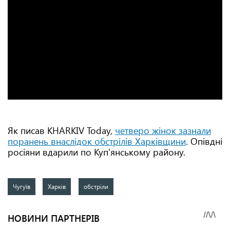
Як писав KHARKIV Today,
четверо жінок зазнали
поранень внаслідок обстрілів Харківщини
. Опівдні
росіяни вдарили по Куп’янському району.
Чугуїв
Харків
обстріли