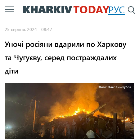
Перейти
РУС
П
до
основного
25 серпня, 2024 - 08:47
вмісту
Уночі росіяни вдарили по Харкову
та Чугуєву, серед постраждалих —
діти
Фото: Олег Синєгубов