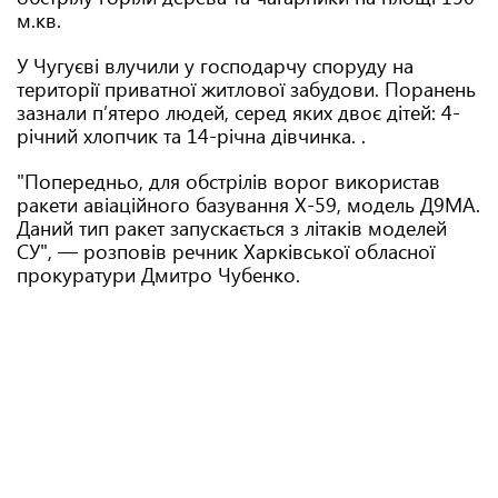
м.кв.
У Чугуєві влучили у господарчу споруду на
території приватної житлової забудови. Поранень
зазнали пʼятеро людей, серед яких двоє дітей: 4-
річний хлопчик та 14-річна дівчинка. .
"Попередньо, для обстрілів ворог використав
ракети авіаційного базування Х-59, модель Д9МА.
Даний тип ракет запускається з літаків моделей
СУ", — розповів речник Харківської обласної
прокуратури Дмитро Чубенко.