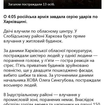
Загалом постраждали 13 осіб.
О 4:05 російська армія завдала серію ударів по
Харківщині.
Двічі влучили по обласному центру. У
Слобідському районі Харкова було пряме
влучання у житловий будинок.
За даними Харківської обласної прокуратури,
постраждали шестеро людей: у однієї людини —
поранення голови, у пʼяти — гостра реакція на
стрес. Пʼять приватних будинків зруйновано
повністю, ще у двадцяти пошкоджено фасади,
вибито шибки та вікна. За уточненими даними
начальника ХОВА Олега Синєгубова, постраждали
восьмеро людей.
В Індустріальному районі — влучання у
промисловій зоні, поранених немає. Внаслідок
обстрілу горіли дерева та чагарники на площі 150