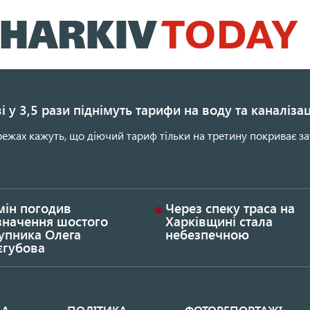
Перейти
до
основного
вмісту
і у 3,5 рази піднімуть тарифи на воду та каналіза
ежах кажуть, що діючий тариф тільки на третину покриває за
мін погодив
Через спеку траса на
значення шостого
Харківщині стала
упника Олега
небезпечною
єгубова