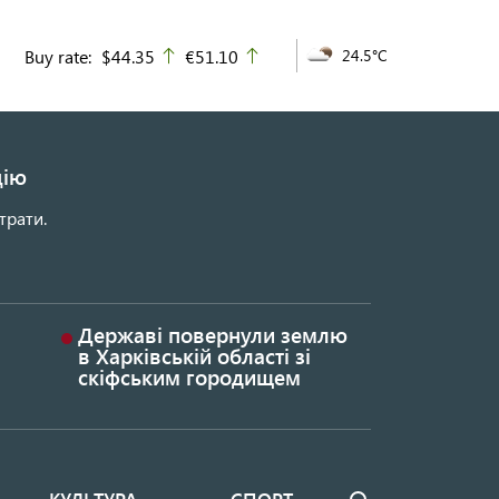
Buy rate:
$44.35
€51.10
24.5°C
up
up
цію
трати.
Державі повернули землю
в Харківській області зі
скіфським городищем