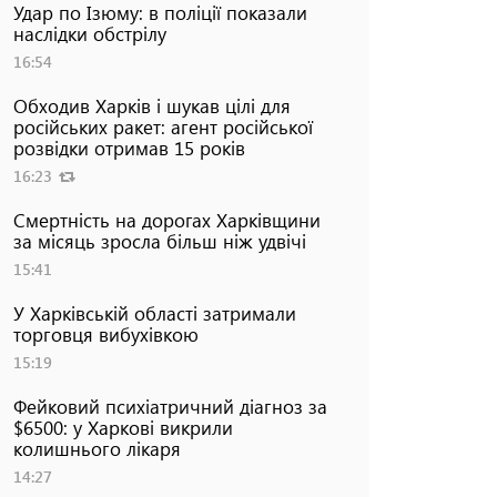
Удар по Ізюму: в поліції показали
наслідки обстрілу
16:54
Обходив Харків і шукав цілі для
російських ракет: агент російської
розвідки отримав 15 років
16:23
Смертність на дорогах Харківщини
за місяць зросла більш ніж удвічі
15:41
У Харківській області затримали
торговця вибухівкою
15:19
Фейковий психіатричний діагноз за
$6500: у Харкові викрили
колишнього лікаря
14:27