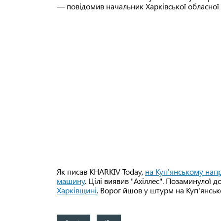
— повідомив начальник Харківської обласної в
Як писав KHARKIV Today,
на Куп'янському нап
машину
. Цілі виявив "Ахіллес". Позаминулої 
Харківщині
. Ворог йшов у штурм на Куп'янсь