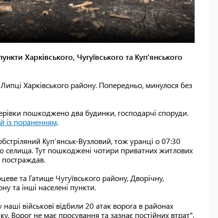
ункти Харківського, Чугуївського та Куп'янського
о Липці Харківського району. Попередньо, минулося без
черівки пошкоджено два будинки, господарчі споруди.
й із пораненням
.
 обстріляний Куп’янськ-Вузловий, тож уранці о 07:30
ю селища. Тут пошкоджені чотири приватних житлових
е постраждав.
цеве та Гатище Чугуївського району, Дворічну,
ону та інші населені пункти.
бу наші військові відбили 20 атак ворога в районах
у. Ворог не має просування та зазнає постійних втрат",