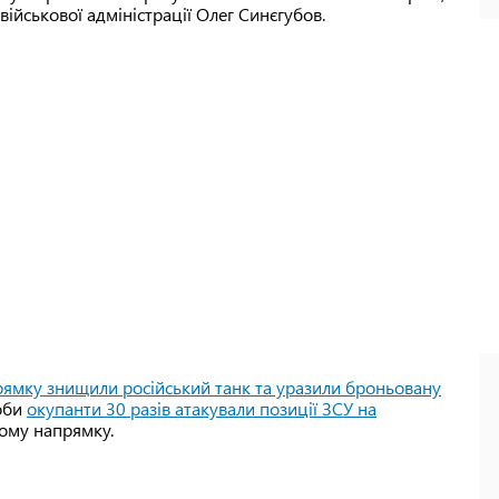
ійськової адміністрації Олег Синєгубов.
рямку знищили російський танк та уразили броньовану
доби
окупанти 30 разів атакували позиції ЗСУ на
кому напрямку.