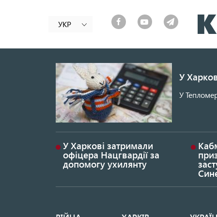
УКР
У Харков
У Тепломер
У Харкові затримали
Каб
офіцера Нацгвардії за
при
допомогу ухилянту
заст
Син