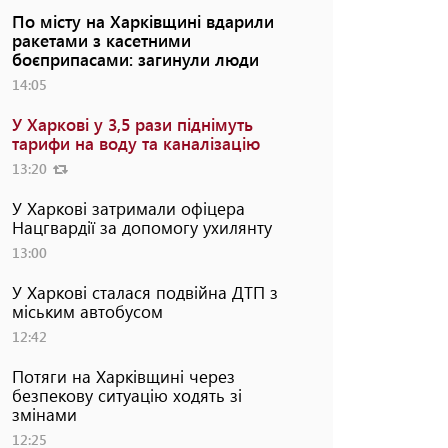
По місту на Харківщині вдарили
ракетами з касетними
боєприпасами: загинули люди
14:05
У Харкові у 3,5 рази піднімуть
тарифи на воду та каналізацію
13:20
У Харкові затримали офіцера
Нацгвардії за допомогу ухилянту
13:00
У Харкові сталася подвійна ДТП з
міським автобусом
12:42
Потяги на Харківщині через
безпекову ситуацію ходять зі
змінами
12:25