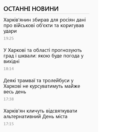
ОСТАННІ НОВИНИ
Харків’янин збирав для росіян дані
про військові об’єкти та коригував
удари
19:25
У Харкові та області прогнозують
град і шквали: якою буде погода у
вихідні
18:14
Деякі трамваї та тролейбуси у
Харкові не курсуватимуть майже
весь день
17:38
Харків'ян кличуть відсвяткувати
альтернативний День міста
17:15