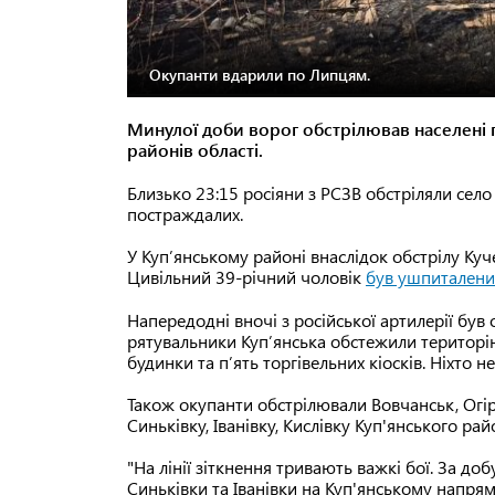
Окупанти вдарили по Липцям.
Минулої доби ворог обстрілював населені п
районів області.
Близько 23:15 росіяни з РСЗВ обстріляли сел
постраждалих.
У Куп’янському районі внаслідок обстрілу Ку
Цивільний 39-річний чоловік
був ушпиталени
Напередодні вночі з російської артилерії був
рятувальники Куп’янська обстежили територі
будинки та п’ять торгівельних кіосків. Ніхто н
Також окупанти обстрілювали Вовчанськ, Огір
Синьківку, Іванівку, Кислівку Куп'янського рай
"На лінії зіткнення тривають важкі бої. За до
Синьківки та Іванівки на Куп'янському напрямк