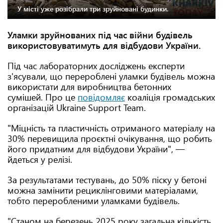
У місті уже розібрали три зруйновані будинки.
Уламки зруйнованих під час війни будівель
використовуватимуть для відбудови України.
Під час лабораторних досліджень експерти
з'ясували, що перероблені уламки будівель можна
використати для виробництва бетонних
сумішей. Про це
повідомляє
коаліція громадських
організацій Ukraine Support Team.
"Міцність та пластичність отриманого матеріалу на
30% перевищила проєктні очікування, що робить
його придатним для відбудови України", —
йдеться у релізі.
За результатами тестувань, до 50% піску у бетоні
можна замінити рециклінговими матеріалами,
тобто переробленими уламками будівель.
"Станом на березень 2025 року загальна кількість