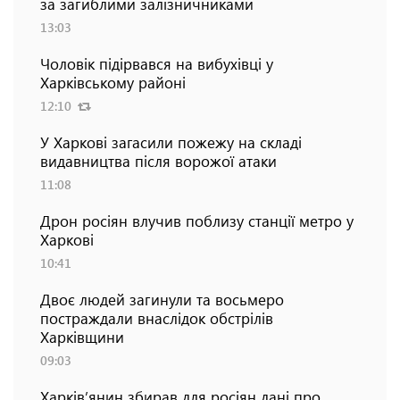
за загиблими залізничниками
13:03
Чоловік підірвався на вибухівці у
Харківському районі
12:10
У Харкові загасили пожежу на складі
видавництва після ворожої атаки
11:08
Дрон росіян влучив поблизу станції метро у
Харкові
10:41
Двоє людей загинули та восьмеро
постраждали внаслідок обстрілів
Харківщини
09:03
Харків’янин збирав для росіян дані про