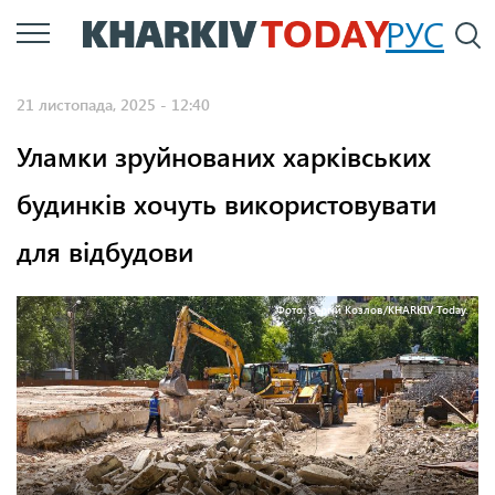
Перейти
РУС
П
до
основного
21 листопада, 2025 - 12:40
вмісту
Уламки зруйнованих харківських
будинків хочуть використовувати
для відбудови
Фото: Сергій Козлов/KHARKIV Today.