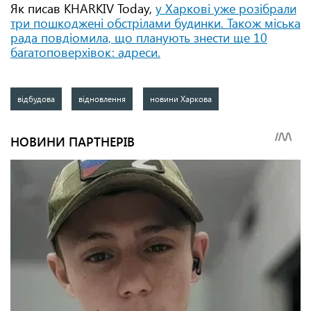
Як писав KHARKIV Today,
у Харкові уже розібрали
три пошкоджені обстрілами будинки. Також міська
рада повдіомила, що планують знести ще 10
багатоповерхівок: адреси.
відбудова
відновлення
новини Харкова