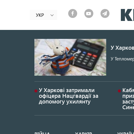
УКР
У Харков
У Тепломер
У Харкові затримали
Каб
офіцера Нацгвардії за
при
допомогу ухилянту
заст
Син