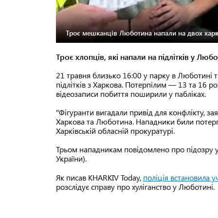
Троє мешканців Люботина напали на двох харкі
Троє хлопців, які напали на підлітків у Люб
21 травня близько 16:00 у парку в Люботині тр
підлітків з Харкова. Потерпілим — 13 та 16 р
відеозаписи побиття поширили у пабліках.
"Фігуранти вигадали привід для конфлікту, 
Харкова та Люботина. Нападники били потерпі
Харківській обласній прокуратурі.
Трьом нападникам повідомлено про підозру у х
України).
Як писав KHARKIV Today,
поліція встановила у
розслідує справу про хуліганство у Люботині.