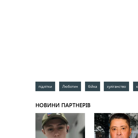
підлітки
Люботин
бійка
хуліганство