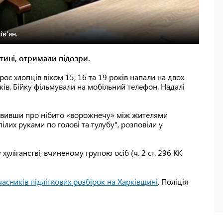
в'ян.
отині, отримали підозри.
оє хлопців віком 15, 16 та 19 років напали на двох
оків. Бійку фільмували на мобільний телефон. Надалі
заявивши про нібито «ворожнечу» між жителями
лих руками по голові та тулубу", розповіли у
уліганстві, вчиненому групою осіб (ч. 2 ст. 296 КК
часників підліткових розбірок на Харківщині
. Поліція