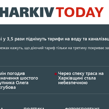
Перейти
до
основного
вмісту
і у 3,5 рази піднімуть тарифи на воду та каналіза
ежах кажуть, що діючий тариф тільки на третину покриває за
мін погодив
Через спеку траса на
значення шостого
Харківщині стала
упника Олега
небезпечною
єгубова