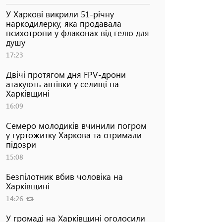
У Харкові викрили 51-річну
наркодилерку, яка продавала
психотропи у флаконах від гелю для
душу
17:23
Двічі протягом дня FPV-дрони
атакують автівки у селищі на
Харківщині
16:09
Семеро молодиків вчинили погром
у гуртожитку Харкова та отримали
підозри
15:08
Безпілотник вбив чоловіка на
Харківщині
14:26
У громаді на Харківщині оголосили