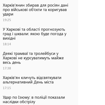
Харків’янин збирав для росіян дані
про військові об’єкти та коригував
удари
19:25
У Харкові та області прогнозують
град і шквали: якою буде погода у
вихідні
18:14
Деякі трамваї та тролейбуси у
Харкові не курсуватимуть майже
весь день
17:38
Харків'ян кличуть відсвяткувати
альтернативний День міста
17:15
Удар по Ізюму: в поліції показали
наслідки обстрілу