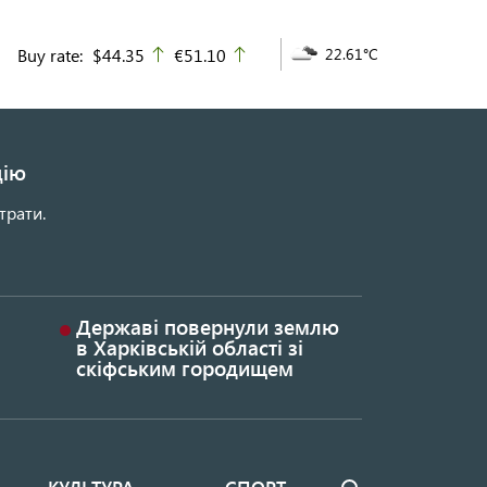
Buy rate:
$44.35
€51.10
22.61°C
up
up
цію
трати.
Державі повернули землю
в Харківській області зі
скіфським городищем