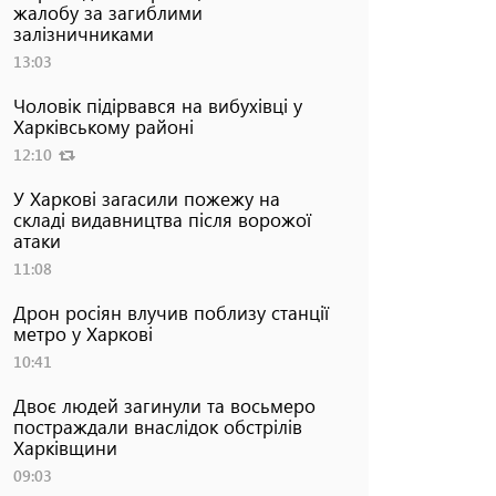
жалобу за загиблими
залізничниками
13:03
Чоловік підірвався на вибухівці у
Харківському районі
12:10
У Харкові загасили пожежу на
складі видавництва після ворожої
атаки
11:08
Дрон росіян влучив поблизу станції
метро у Харкові
10:41
Двоє людей загинули та восьмеро
постраждали внаслідок обстрілів
Харківщини
09:03