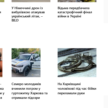
-
Семеро молодиків
На Харківщині
яка
вчинили погром у
чоловікові під час бійки
и у
гуртожитку Харкова та
переламали руки
ля
отримали підозри