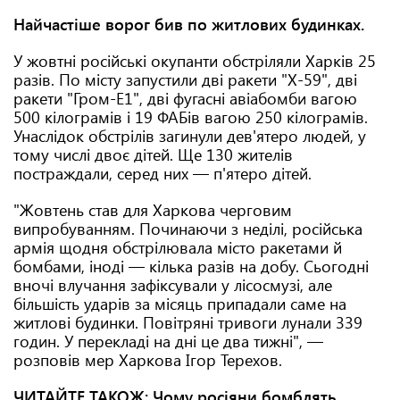
Найчастіше ворог бив по житлових будинках.
У жовтні російські окупанти обстріляли Харків 25
разів. По місту запустили дві ракети "Х-59", дві
ракети "Гром-Е1", дві фугасні авіабомби вагою
500 кілограмів і 19 ФАБів вагою 250 кілограмів.
Унаслідок обстрілів загинули дев'ятеро людей, у
тому числі двоє дітей. Ще 130 жителів
постраждали, серед них — п'ятеро дітей.
"Жовтень став для Харкова черговим
випробуванням. Починаючи з неділі, російська
армія щодня обстрілювала місто ракетами й
бомбами, іноді — кілька разів на добу. Сьогодні
вночі влучання зафіксували у лісосмузі, але
більшість ударів за місяць припадали саме на
житлові будинки. Повітряні тривоги лунали 339
годин. У перекладі на дні це два тижні", —
розповів мер Харкова Ігор Терехов.
ЧИТАЙТЕ ТАКОЖ:
Чому росіяни бомблять