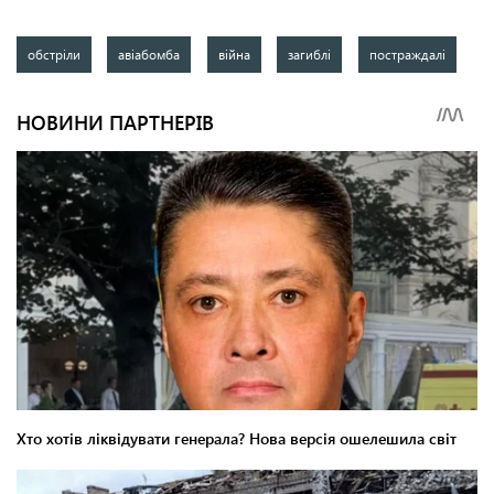
обстріли
авіабомба
війна
загиблі
постраждалі