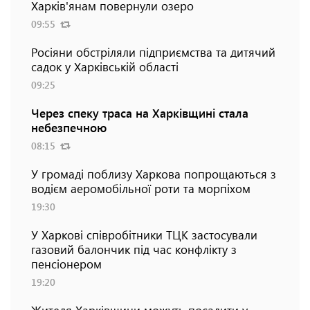
Харків'янам повернули озеро
09:55
Росіяни обстріляли підприємства та дитячий
садок у Харківській області
09:25
Через спеку траса на Харківщині стала
небезпечною
08:15
У громаді поблизу Харкова попрощаються з
водієм аеромобільної роти та морпіхом
19:30
У Харкові співробітники ТЦК застосували
газовий балончик під час конфлікту з
пенсіонером
19:20
Жителя Харківщини можуть посадити у