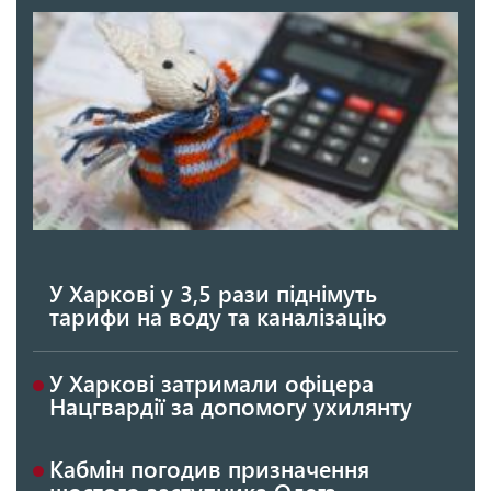
У Харкові у 3,5 рази піднімуть
тарифи на воду та каналізацію
У Харкові затримали офіцера
Нацгвардії за допомогу ухилянту
Кабмін погодив призначення
шостого заступника Олега