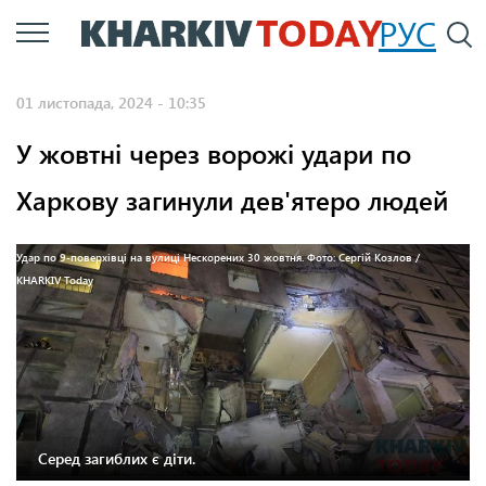
Перейти
РУС
П
до
основного
01 листопада, 2024 - 10:35
вмісту
У жовтні через ворожі удари по
Харкову загинули дев'ятеро людей
Удар по 9-поверхівці на вулиці Нескорених 30 жовтня. Фото: Сергій Козлов /
KHARKIV Today
Серед загиблих є діти.