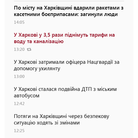
По місту на Харківщині вдарили ракетами з
касетними боєприпасами: загинули люди
14:05
У Харкові у 3,5 рази піднімуть тарифи на
воду та каналізацію
13:20
У Харкові затримали офіцера Нацгвардії за
допомогу ухилянту
13:00
У Харкові сталася подвійна ДТП з міським
автобусом
12:42
Потяги на Харківщині через безпекову
ситуацію ходять зі змінами
12:25