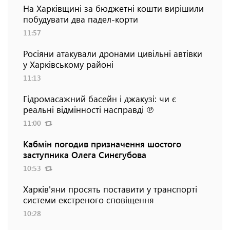
На Харківщині за бюджетні кошти вирішили
побудувати два падел-корти
11:57
Росіяни атакували дронами цивільні автівки
у Харківському районі
11:13
Гідромасажний басейн і джакузі: чи є
реальні відмінності насправді ℗
11:00
Кабмін погодив призначення шостого
заступника Олега Синєгубова
10:53
Харків'яни просять поставити у транспорті
системи екстреного сповіщення
10:28