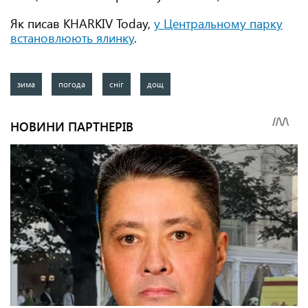
Як писав KHARKIV Today,
у Центральному парку
встановлюють ялинку
.
зима
погода
сніг
дощ