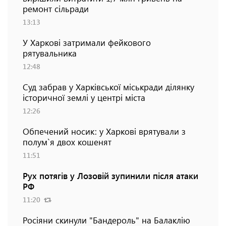
ремонт сільради
13:13
У Харкові затримали фейкового
рятувальника
12:48
Суд забрав у Харківської міськради ділянку
історичної землі у центрі міста
12:26
Обпечений носик: у Харкові врятували з
полум`я двох кошенят
11:51
Рух потягів у Лозовій зупинили після атаки
РФ
11:20
Росіяни скинули "Бандероль" на Балаклію