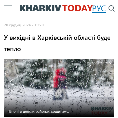
Перейти
РУС
П
до
основного
20 грудня, 2024 - 19:20
вмісту
У вихідні в Харківській області буде
тепло
Фото: Kharkiv Today.
Вночі в деяких районах дощитиме.