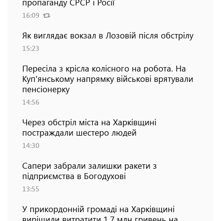
пропаганду СРСР і Росії
16:09
Як виглядає вокзал в Лозовій після обстрілу
15:23
Пересіла з крісла колісного на робота. На
Куп'янському напрямку військові врятували
пенсіонерку
14:56
Через обстріл міста на Харківщині
постраждали шестеро людей
14:30
Сапери забрали залишки ракети з
підприємства в Богодухові
13:55
У прикордонній громаді на Харківщині
вирішили витратити 1,7 млн гривень на