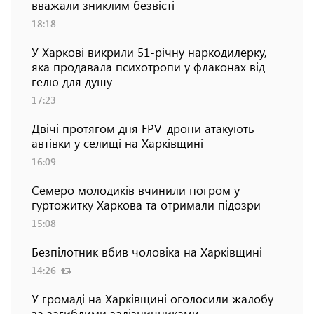
вважали зниклим безвісті
18:18
У Харкові викрили 51-річну наркодилерку,
яка продавала психотропи у флаконах від
гелю для душу
17:23
Двічі протягом дня FPV-дрони атакують
автівки у селищі на Харківщині
16:09
Семеро молодиків вчинили погром у
гуртожитку Харкова та отримали підозри
15:08
Безпілотник вбив чоловіка на Харківщині
14:26
У громаді на Харківщині оголосили жалобу
за загиблими залізничниками