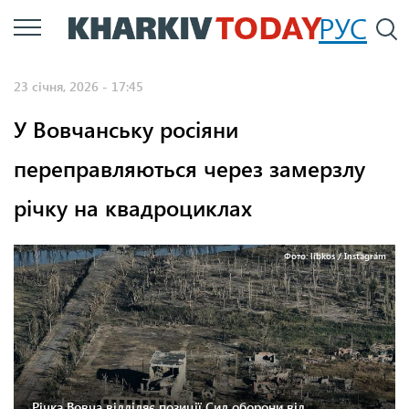
Перейти
РУС
П
до
основного
23 січня, 2026 - 17:45
вмісту
У Вовчанську росіяни
переправляються через замерзлу
річку на квадроциклах
Фото: libkos / Instagram
Річка Вовча відділяє позиції Сил оборони від