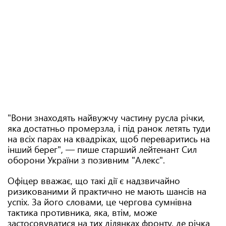
"Вони знаходять найвужчу частину русла річки,
яка достатньо промерзла, і під ранок летять туди
на всіх парах на квадріках, щоб переваритись на
інший берег", — пише старший лейтенант Сил
оборони України з позивним "Алекс".
Офіцер вважає, що такі дії є надзвичайно
ризикованими й практично не мають шансів на
успіх. За його словами, це чергова сумнівна
тактика противника, яка, втім, може
застосовуватися на тих ділянках фронту, де річка