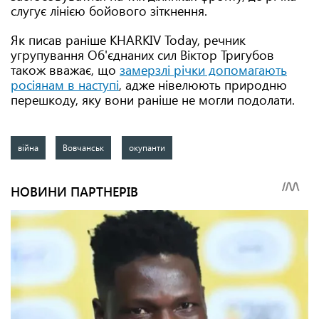
слугує лінією бойового зіткнення.
Як писав раніше KHARKIV Today, речник
угрупування Об'єднаних сил Віктор Тригубов
також вважає, що
замерзлі річки допомагають
росіянам в наступі
, адже нівелюють природню
перешкоду, яку вони раніше не могли подолати.
війна
Вовчанськ
окупанти