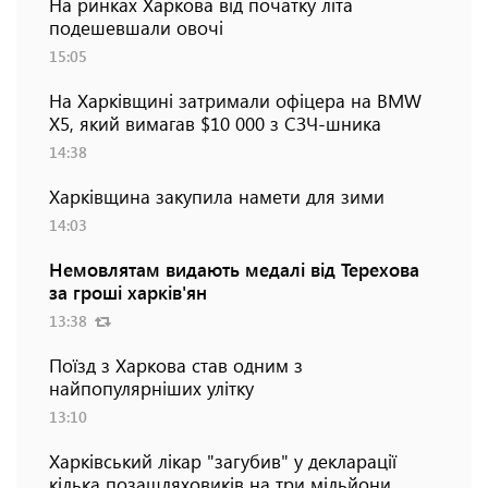
На ринках Харкова від початку літа
подешевшали овочі
15:05
На Харківщині затримали офіцера на BMW
Х5, який вимагав $10 000 з СЗЧ-шника
14:38
Харківщина закупила намети для зими
14:03
Немовлятам видають медалі від Терехова
за гроші харків'ян
13:38
Поїзд з Харкова став одним з
найпопулярніших улітку
13:10
Харківський лікар "загубив" у декларації
кілька позашляховиків на три мільйони