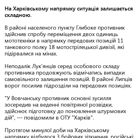
На Харківському напрямку ситуація залишається
складною.
В районі населеного пункту Глибоке противник
здійснив спробу переміщення двох одиниць
мототехніки в напрямку передових позицій 11
танкового полку 18 мотострілецької дивізії, які
підірвалися на мінах.
Неподалік Лукʼянців серед особового складу
противника продовжують відмічатись випадки
самовільного залишення позицій. В районі Липців
ворог посилив підрозділи на передових позиціях.
"У Вовчанську противник основні зусилля
зосередив на веденні повітряної розвідки,
здійснює підготовку до поновлення штурмових
дій", — повідомили в ОТУ "Харків".
Протягом минулої доби на Харківському
напрямку відбулося 3 бойових зіткнення. російські