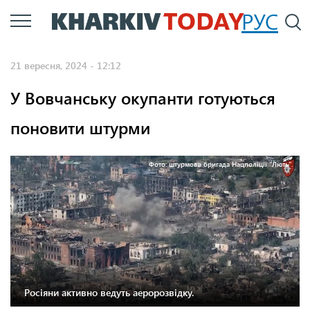
Перейти
РУС
П
до
основного
21 вересня, 2024 - 12:12
вмісту
У Вовчанську окупанти готуються
поновити штурми
Фото: штурмова бригада Нацполіції "Лють".
Росіяни активно ведуть аеророзвідку.