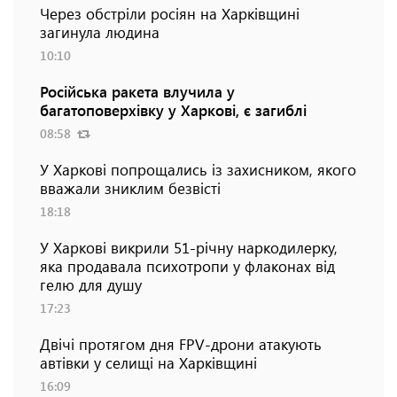
Через обстріли росіян на Харківщині
загинула людина
10:10
Російська ракета влучила у
багатоповерхівку у Харкові, є загиблі
08:58
У Харкові попрощались із захисником, якого
вважали зниклим безвісті
18:18
У Харкові викрили 51-річну наркодилерку,
яка продавала психотропи у флаконах від
гелю для душу
17:23
Двічі протягом дня FPV-дрони атакують
автівки у селищі на Харківщині
16:09