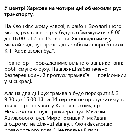
У центрі Харкова на чотири дні обмежили рух
транспорту.
На Клочківському узвозі, в районі Зоологічного
мосту, рух транспорту будуть обмежувати з 8:00
до 16:00 з 12 по 15 серпня. Як повідомили у
міській раді, тут проводять роботи співробітники
КП "Харківзеленбуд".
"Транспорт проїжджатиме вільною від виконання
робіт смугою руху. На ділянці забезпечено
безперешкодний пропуск трамваїв", - повідомили
у міськраді.
Але на два дні рух трамваїв буде перекритий. З
9:30 до 16:00
13 та 14 серпня
не пропускатимуть
транспорт по узвозу Клочківському, пр.
Незалежності, вул. Трінклера, вул. Миколи
Хвильового, вул. Мироносицькій, майдані
Іподрому, на ділянці від вул. Клочківської до
розворотного кола "Центральний парк".