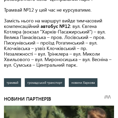
Трамвай №12 у цей час не курсуватиме.
Замість нього на маршрут вийде тимчасовий
компенсаційний
автобус №12
: вул. Євгена
Котляра (вокзал "Харків-Пасажирський") – вул.
Велика Панасівська – пров. Лосівський – пров.
Пискунівський – проїзд Рогатинський – вул.
Клочківська – узвіз Клочківський – пр.
Незалежності – вул. Трінклера – вул. Миколи
Хвильового – вул. Мироносицька – вул. Весніна –
вул. Сумська – Центральний парк.
трамвай
громадський транспорт
новини Харкова