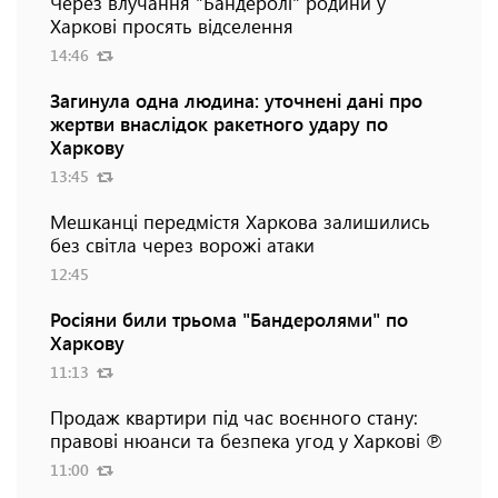
Через влучання "Бандеролі" родини у
Харкові просять відселення
14:46
Загинула одна людина: уточнені дані про
жертви внаслідок ракетного удару по
Харкову
13:45
Мешканці передмістя Харкова залишились
без світла через ворожі атаки
12:45
Росіяни били трьома "Бандеролями" по
Харкову
11:13
Продаж квартири під час воєнного стану:
правові нюанси та безпека угод у Харкові ℗
11:00