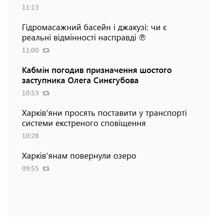
11:13
Гідромасажний басейн і джакузі: чи є
реальні відмінності насправді ℗
11:00
Кабмін погодив призначення шостого
заступника Олега Синєгубова
10:53
Харків'яни просять поставити у транспорті
системи екстреного сповіщення
10:28
Харків'янам повернули озеро
09:55