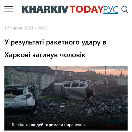
Перейти
РУС
П
до
основного
17 липня, 2023 - 09:15
вмісту
У результаті ракетного удару в
Харкові загинув чоловік
Ілюстративне фото: ХОВА
Ще кілька людей отримали поранення.