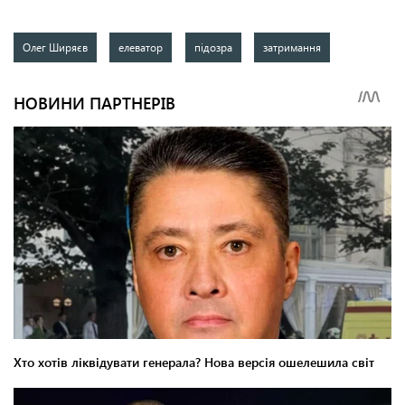
Олег Ширяєв
елеватор
підозра
затримання