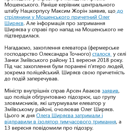
Мошенського. Раніше керівник центрального
штабу Нацкорпусу Максим Жорін заявив, що
до
стрілянини у Мошенського причетний Олег
Ширяєв
. Але інформація про затримання
Ширяєва у справі про напад на Мошенського не
підтвердилася.
Нагадаємо, захоплення елеватора (фермерське
господарство Олександра Точного)
сталося
у селі
Занки Зміївського району 11 вересня 2018 року.
Під час захоплення були поранені п'ятеро людей,
зокрема поліцейський. Ширяєв свою причетність
до подій заперечував.
Міністр внутрішніх справ Арсен Аваков
заявив
,
що поліція обґрунтовано підозрює, що групу
зловмисників, які штурмували елеватор у
Зміївському районі, очолював Олег Ширяєв.
Цього ж дня
Олега Ширяєва затримали і
відправили в ізолятор тимчасового тримання
, а
13 вересня повідомили про підозру.