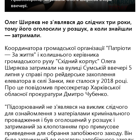
ввечері.
Олег Ширяєв не з'являвся до слідчих три роки,
тому його оголосили у розшук, а коли знайшли
— затримали.
Координатора громадської організації "Патріоти
— За життя" і колишнього керівника
громадського руху "Східний корпус" Олега
Ширяєва затримали на вулиці Сумській ввечері 5
липня у справі про рейдерське захоплення
елеватора в селі Занки, яке сталося у 2018 році.
Про це повідомив прессекретар Харківської
обласної прокуратури Дмитро Чубенко.
"Підозрюваний не з'являвся на виклик слідчого
для ознайомлення з матеріалами кримінального
провадження і був оголошений у розшук і
затриманий за клопотанням про примусове
приведення для обрання запобіжного заходу. Він
буде затриманий до розгляду запобіжного заходу.