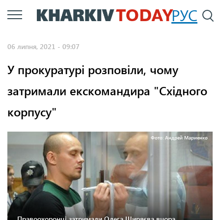
Перейти
РУС
П
до
основного
06 липня, 2021 - 09:07
вмісту
У прокуратурі розповіли, чому
затримали екскомандира "Східного
корпусу"
Фото: Андрей Мариенко
Правоохоронці затримали Олега Ширяєва вчора