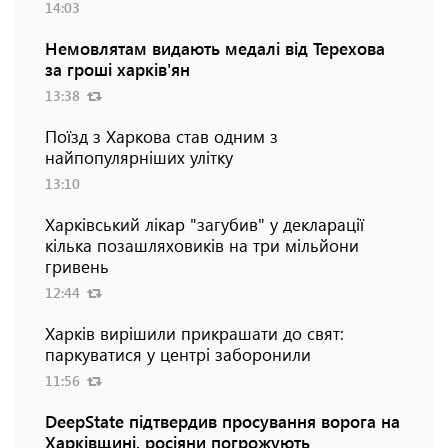
14:03
Немовлятам видають медалі від Терехова
за гроші харків'ян
13:38
Поїзд з Харкова став одним з
найпопулярніших улітку
13:10
Харківський лікар "загубив" у декларації
кілька позашляховиків на три мільйони
гривень
12:44
Харків вирішили прикрашати до свят:
паркуватися у центрі заборонили
11:56
DeepState підтвердив просування ворога на
Харківщині, росіяни погрожують