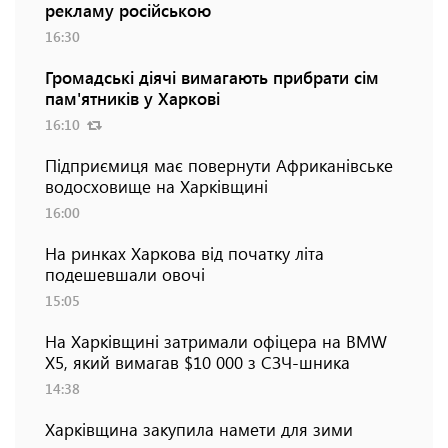
рекламу російською
16:30
Громадські діячі вимагають прибрати сім
пам'ятників у Харкові
16:10
Підприємиця має повернути Африканівське
водосховище на Харківщині
16:00
На ринках Харкова від початку літа
подешевшали овочі
15:05
На Харківщині затримали офіцера на BMW
Х5, який вимагав $10 000 з СЗЧ-шника
14:38
Харківщина закупила намети для зими