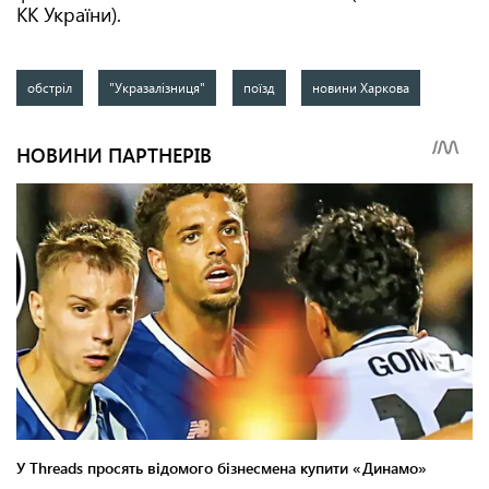
КК України).
обстріл
"Укразалізниця"
поїзд
новини Харкова