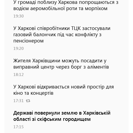
У громаді поблизу Харкова попрощаються з
водієм аеромобільної роти та морпіхом
19:30
У Харкові співробітники ТЦК застосували
газовий балончик під час конфлікту з
пенсіонером
19:20
Жителя Харківщини можуть посадити у
виправний центр через борг з аліментів
18:12
У Харкові відкривається новий простір для
кіно та концертів
17:31
Державі повернули землю в Харківській
області зі скіфським городищем
17:15