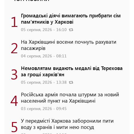
1
Громадські діячі вимагають прибрати сім
пам'ятників у Харкові
05 серпня, 2026 - 16:10
2
На Харківщині восени почнуть рахувати
пасажирів
04 серпня, 2026 - 08:11
3
Немовлятам видають медалі від Терехова
за гроші харків'ян
05 серпня, 2026 - 13:38
4
Російська армія почала штурми за новий
населений пункт на Харківщині
03 серпня, 2026 - 09:45
5
У передмісті Харкова заборонили пити
воду з кранів і мити нею посуд