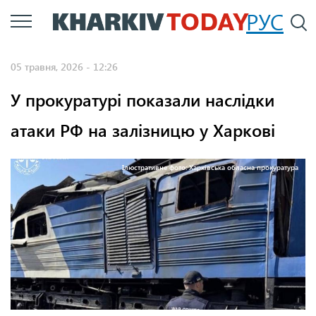
Перейти
РУС
П
до
основного
05 травня, 2026 - 12:26
вмісту
У прокуратурі показали наслідки
атаки РФ на залізницю у Харкові
Ілюстративне фото: Харківська обласна прокуратура