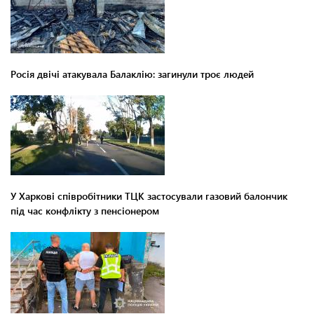
Росія двічі атакувала Балаклію: загинули троє людей
У Харкові співробітники ТЦК застосували газовий балончик
під час конфлікту з пенсіонером