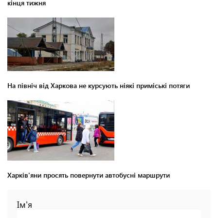
кінця тижня
На північ від Харкова не курсують ніякі приміські потяги
Харків'яни просять повернути автобусні маршрути
Ім'я