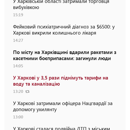
У Харківській області затримали торговця
вибухівкою
15:19
Фейковий психіатричний діагноз за $6500: у
Харкові викрили колишнього лікаря
14:27
По місту на Харківщині вдарили ракетами з
касетними боєприпасами: загинули люди
14:05
У Харкові у 3,5 рази піднімуть тарифи на
воду та каналізацію
13:20
У Харкові затримали офіцера Нацгвардії за
допомогу ухилянту
13:00
У Харкові сталася подвійна ДТП з міським