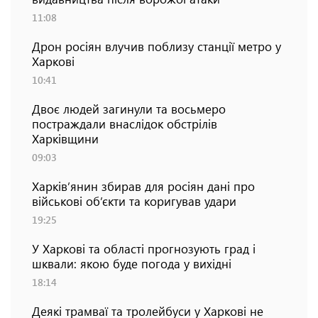
11:08
Дрон росіян влучив поблизу станції метро у
Харкові
10:41
Двоє людей загинули та восьмеро
постраждали внаслідок обстрілів
Харківщини
09:03
Харків’янин збирав для росіян дані про
військові об’єкти та коригував удари
19:25
У Харкові та області прогнозують град і
шквали: якою буде погода у вихідні
18:14
Деякі трамваї та тролейбуси у Харкові не