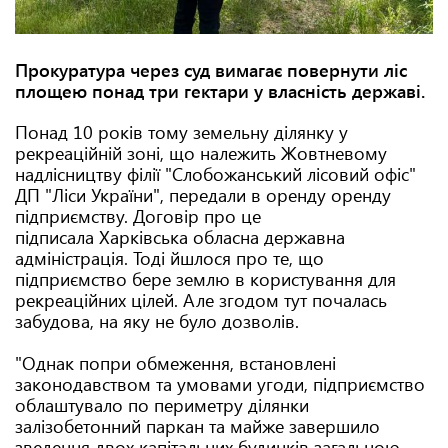
Прокуратура через суд вимагає повернути ліс
площею понад три гектари у власність державі.
Понад 10 років тому земельну ділянку у
рекреаційній зоні, що належить Жовтневому
надлісництву філії "Слобожанський лісовий офіс"
ДП "Ліси України", передали в оренду оренду
підприємству. Договір про це
підписала Харківська обласна державна
адміністрація. Тоді йшлося про те, що
підприємство бере землю в користування для
рекреаційних цілей. Але згодом тут почалась
забудова, на яку не було дозволів.
"Однак попри обмеження, встановлені
законодавством та умовами угоди, підприємство
облаштувало по периметру ділянки
залізобетонний паркан та майже завершило
зведення двох капітальних будинків загальною