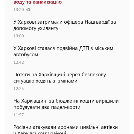
воду та каналізацію
13:20
У Харкові затримали офіцера Нацгвардії за
допомогу ухилянту
13:00
У Харкові сталася подвійна ДТП з міським
автобусом
12:42
Потяги на Харківщині через безпекову
ситуацію ходять зі змінами
12:25
На Харківщині за бюджетні кошти вирішили
побудувати два падел-корти
11:57
Росіяни атакували дронами цивільні автівки
у Харківському районі