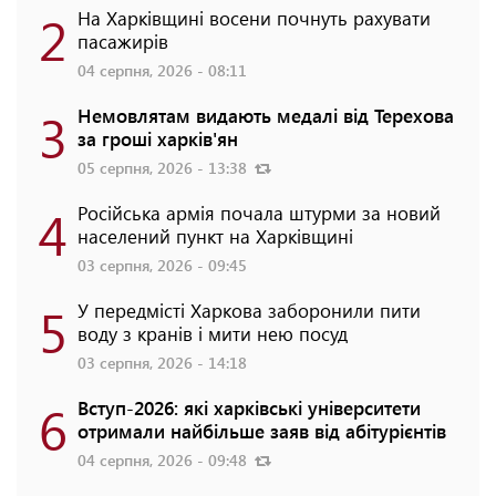
2
На Харківщині восени почнуть рахувати
пасажирів
04 серпня, 2026 - 08:11
3
Немовлятам видають медалі від Терехова
за гроші харків'ян
05 серпня, 2026 - 13:38
4
Російська армія почала штурми за новий
населений пункт на Харківщині
03 серпня, 2026 - 09:45
5
У передмісті Харкова заборонили пити
воду з кранів і мити нею посуд
03 серпня, 2026 - 14:18
6
Вступ-2026: які харківські університети
отримали найбільше заяв від абітурієнтів
04 серпня, 2026 - 09:48