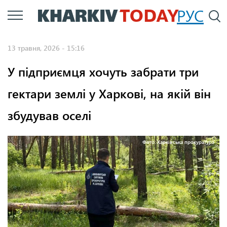
Перейти
РУС
П
до
основного
13 травня, 2026 - 15:16
вмісту
У підприємця хочуть забрати три
гектари землі у Харкові, на якій він
збудував оселі
Фото: Харківська прокуратура