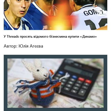
Автор: Юлія Агєєва