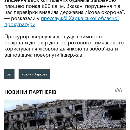
площею понад 600 кв. м. Вказані порушення під
час перевірки виявила державна лісова охорона",
— розказали у
пресслужбі Харквіської обласної
прокуратури
.
Прокурор звернувся до суду з вимогою
розірвати договір довгострокового тимчасового
користування лісовою ділянкою та зобов’язати
відповідача повернути її державі.
ліс
новини Харкова