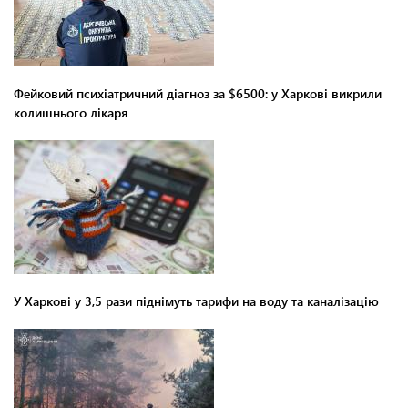
Фейковий психіатричний діагноз за $6500: у Харкові викрили
колишнього лікаря
У Харкові у 3,5 рази піднімуть тарифи на воду та каналізацію