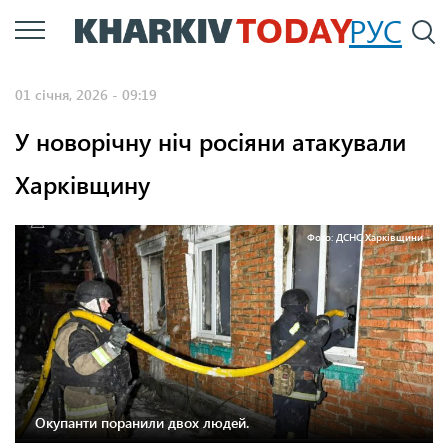
Перейти
РУС
П
до
основного
01 січня, 2026 - 09:19
вмісту
У новорічну ніч росіяни атакували
Харківщину
Фото: ДСНС Харківщини
Окупанти поранили двох людей.