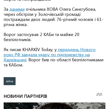
За
даними
очільника ХОВА Олега Синєгубова,
через обстріли у Золочівській громаді
постраждали двоє людей: 76-річний чоловік і 61-
річна жінка.
Ворог застосував 2 КАБи та майже 20
безпілотників.
Як писав KHARKIV Today, у
переддень Нового
року РФ завдала удару по підприємству на
Харківщині
. Ворог бив по області безпілотниками
та КАБом.
війна