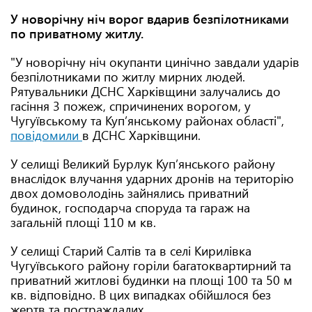
У новорічну ніч ворог вдарив безпілотниками
по приватному житлу.
"У новорічну ніч окупанти цинічно завдали ударів
безпілотниками по житлу мирних людей.
Рятувальники ДСНС Харківщини залучались до
гасіння 3 пожеж, спричинених ворогом, у
Чугуївському та Куп’янському районах області",
повідомили
в ДСНС Харківщини.
У селищі Великий Бурлук Куп’янського району
внаслідок влучання ударних дронів на територію
двох домоволодінь зайнялись приватний
будинок, господарча споруда та гараж на
загальній площі 110 м кв.
У селищі Старий Салтів та в селі Кирилівка
Чугуївського району горіли багатоквартирний та
приватний житлові будинки на площі 100 та 50 м
кв. відповідно. В цих випадках обійшлося без
жертв та постраждалих.