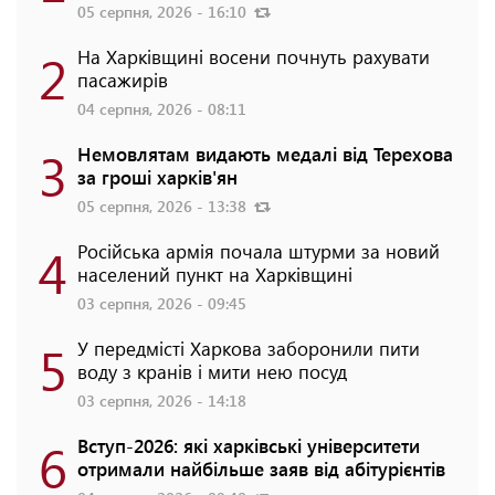
05 серпня, 2026 - 16:10
2
На Харківщині восени почнуть рахувати
пасажирів
04 серпня, 2026 - 08:11
3
Немовлятам видають медалі від Терехова
за гроші харків'ян
05 серпня, 2026 - 13:38
4
Російська армія почала штурми за новий
населений пункт на Харківщині
03 серпня, 2026 - 09:45
5
У передмісті Харкова заборонили пити
воду з кранів і мити нею посуд
03 серпня, 2026 - 14:18
6
Вступ-2026: які харківські університети
отримали найбільше заяв від абітурієнтів