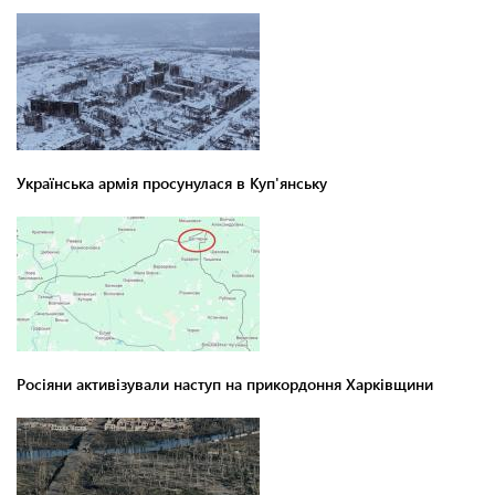
Українська армія просунулася в Куп'янську
Росіяни активізували наступ на прикордоння Харківщини