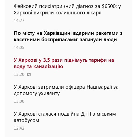
Фейковий психіатричний діагноз за $6500: у
Харкові викрили колишнього лікаря
14:27
По місту на Харківщині вдарили ракетами з
касетними боєприпасами: загинули люди
14:05
У Харкові у 3,5 рази піднімуть тарифи на
воду та каналізацію
13:20
У Харкові затримали офіцера Нацгвардії за
допомогу ухилянту
13:00
У Харкові сталася подвійна ДТП з міським
автобусом
12:42