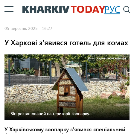
Перейти
РУС
П
до
основного
05 вересня, 2025 - 16:27
вмісту
У Харкові з'явився готель для комах
Фото: Харківський зоопарк
Він розташований на території зоопарку.
У Харківському зоопарку з'явився спеціальний