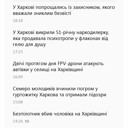
У Харкові попрощались із захисником, якого
вважали зниклим безвісті
18:18
У Харкові викрили 51-річну наркодилерку,
яка продавала психотропи у флаконах від
гелю для душу
17:23
Двічі протягом дня FPV-дрони атакують
автівки у селищі на Харківщині
16:09
Семеро молодиків вчинили погром у
гуртожитку Харкова та отримали підозри
15:08
Безпілотник вбив чоловіка на Харківщині
14:26