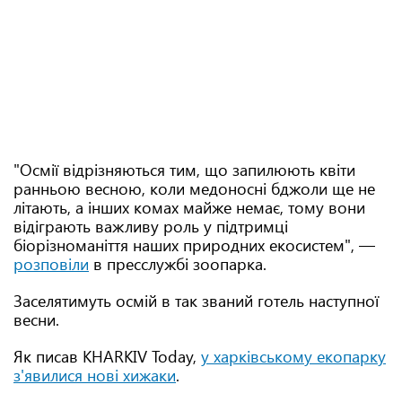
"Осмії відрізняються тим, що запилюють квіти
ранньою весною, коли медоносні бджоли ще не
літають, а інших комах майже немає, тому вони
відіграють важливу роль у підтримці
біорізноманіття наших природних екосистем", —
розповіли
в пресслужбі зоопарка.
Заселятимуть осмій в так званий готель наступної
весни.
Як писав KHARKIV Today,
у харківському екопарку
з'явилися нові хижаки
.