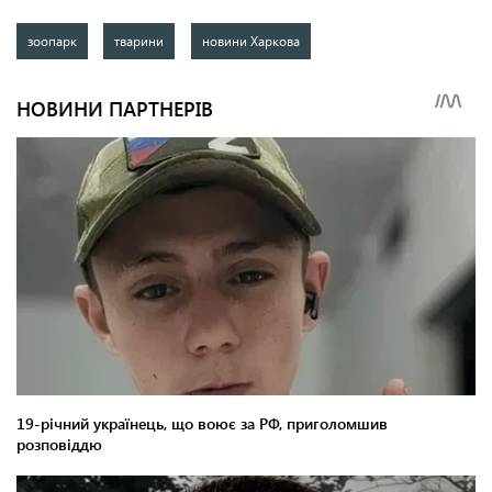
зоопарк
тварини
новини Харкова