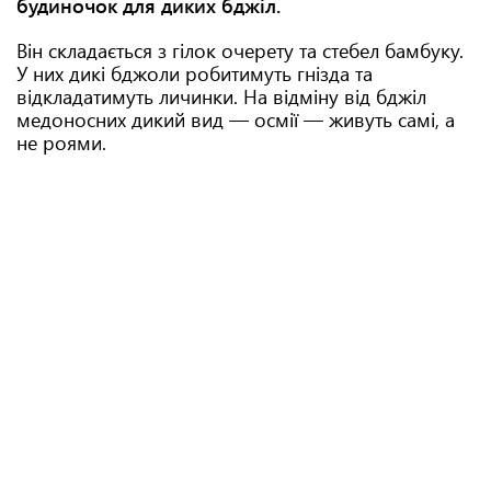
будиночок для диких бджіл.
Він складається з гілок очерету та стебел бамбуку.
У них дикі бджоли робитимуть гнізда та
відкладатимуть личинки. На відміну від бджіл
медоносних дикий вид — осмії — живуть самі, а
не роями.