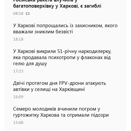
багатоповерхівку у Харкові, є загиблі
08:58
У Харкові попрощались із захисником, якого
вважали зниклим безвісті
18:18
У Харкові викрили 51-річну наркодилерку,
яка продавала психотропи у флаконах від
гелю для душу
17:23
Двічі протягом дня FPV-дрони атакують
автівки у селищі на Харківщині
16:09
Семеро молодиків вчинили погром у
гуртожитку Харкова та отримали підозри
15:08