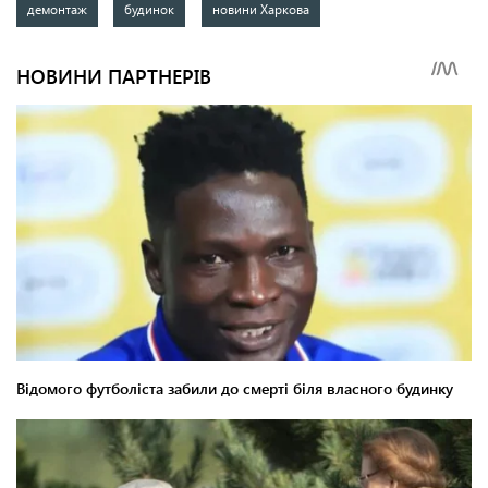
демонтаж
будинок
новини Харкова