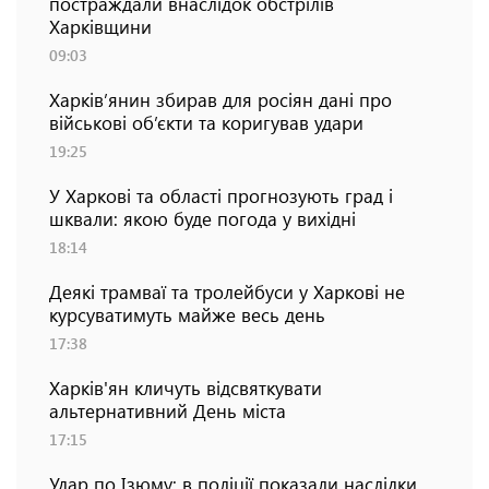
постраждали внаслідок обстрілів
Харківщини
09:03
Харків’янин збирав для росіян дані про
військові об’єкти та коригував удари
19:25
У Харкові та області прогнозують град і
шквали: якою буде погода у вихідні
18:14
Деякі трамваї та тролейбуси у Харкові не
курсуватимуть майже весь день
17:38
Харків'ян кличуть відсвяткувати
альтернативний День міста
17:15
Удар по Ізюму: в поліції показали наслідки