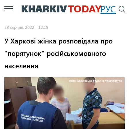
Перейти
РУС
П
до
основного
28 серпня, 2022 - 12:18
вмісту
У Харкові жінка розповідала про
"порятунок" російськомовного
населення
Фото: Харківська обласна прокуратура