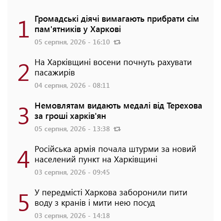
1
Громадські діячі вимагають прибрати сім
пам'ятників у Харкові
05 серпня, 2026 - 16:10
2
На Харківщині восени почнуть рахувати
пасажирів
04 серпня, 2026 - 08:11
3
Немовлятам видають медалі від Терехова
за гроші харків'ян
05 серпня, 2026 - 13:38
4
Російська армія почала штурми за новий
населений пункт на Харківщині
03 серпня, 2026 - 09:45
5
У передмісті Харкова заборонили пити
воду з кранів і мити нею посуд
03 серпня, 2026 - 14:18