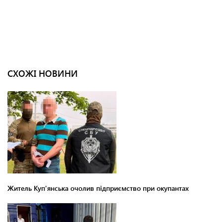
СХОЖІ НОВИНИ
Житель Куп'янська очолив підприємство при окупантах