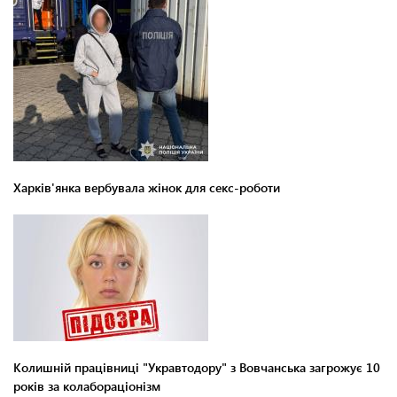
Харків'янка вербувала жінок для секс-роботи
Колишній працівниці "Укравтодору" з Вовчанська загрожує 10
років за колабораціонізм