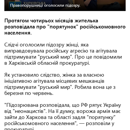
Правопорушниці оголосили підозру.
Протягом чотирьох місяців жителька
розповідала про "порятунок" російськомовного
населення.
Слідчі оголосили підозру жінці, яка
виправдовувала російську агресію та агітувала
підтримувати "руський мир". Про це повідомили
в Харківській обласній прокуратурі.
Як установило слідство, жінка за власною
ініціативою агітувала місцевих мешканців
підтримувати "руський мир". Робила вона це з
березня по червень.
"Підозрювана розповідала, що РФ рятує Україну
від "неонацистів". На її думку, ворожа армія має
зайти до Харкова та області задля "порятунку"
російськомовного населення", — розповіли у
прокуратурі.