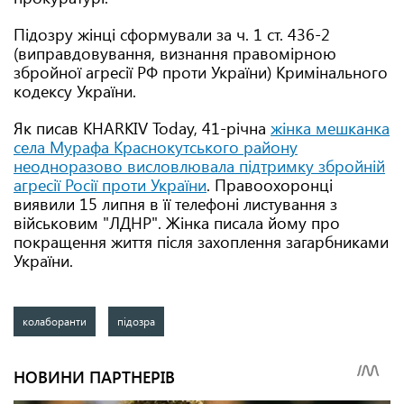
Підозру жінці сформували за ч. 1 ст. 436-2
(виправдовування, визнання правомірною
збройної агресії РФ проти України) Кримінального
кодексу України.
Як писав KHARKIV Today, 41-річна
жінка мешканка
села Мурафа Краснокутського району
неодноразово висловлювала підтримку збройній
агресії Росії проти України
. Правоохоронці
виявили 15 липня в її телефоні листування з
військовим "ЛДНР". Жінка писала йому про
покращення життя після захоплення загарбниками
України.
колаборанти
підозра