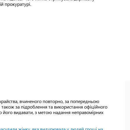
ій прокуратурі.
храйства, вчиненого повторно, за попередньою
 а також за підроблення та використання офіційного
о його видавати, з метою надання неправомірних
засудили жінку, яка видурювала у людей гроші на