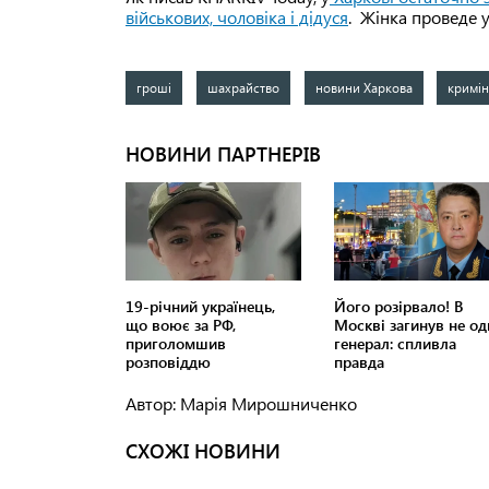
військових, чоловіка і дідуся
. Жінка проведе у
гроші
шахрайство
новини Харкова
кримін
Автор: Марія Мирошниченко
СХОЖІ НОВИНИ