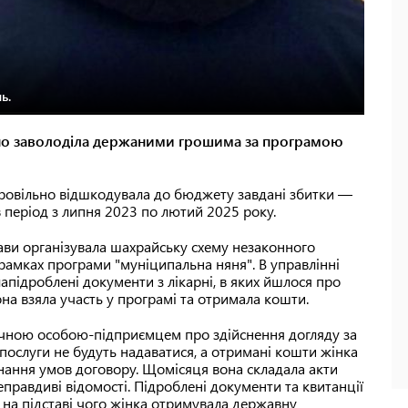
ь.
нно заволоділа держаними грошима за програмою
ровільно відшкодувала до бюджету завдані збитки —
 в період з липня 2023 по лютий 2025 року.
ави організувала шахрайську схему незаконного
рамках програми "муніципальна няня". В управлінні
апідроблені документи з лікарні, в яких йшлося про
на взяла участь у програмі та отримала кошти.
зичною особою-підприємцем про здійснення догляду за
ослуги не будуть надаватися, а отримані кошти жінка
нання умов договору. Щомісяця вона складала акти
еправдиві відомості. Підроблені документи та квитанції
, на підставі чого жінка отримувала державну