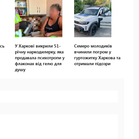
сь
У Харкові викрили 51-
Семеро молодиків
річну наркодилерку, яка
вчинили погром у
продавала психотропи у
гуртожитку Харкова та
флаконах від гелю для
отримали підозри
душу