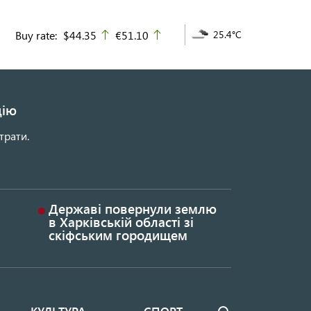
Buy rate:
$44.35
€51.10
25.4°C
up
up
цію
трати.
Державі повернули землю
в Харківській області зі
скіфським городищем