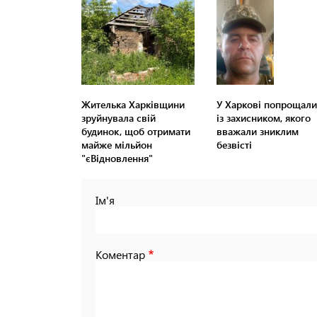
Жителька Харківщини
У Харкові попрощали
зруйнувала свій
із захисником, якого
будинок, щоб отримати
вважали зниклим
майже мільйон
безвісті
"єВідновлення"
Ім'я
Коментар