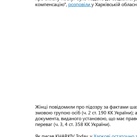
компенсацію",
розповіли
у Харківській обласн
Жінці повідомили про підозру за фактами ша
змовою групою осіб (ч. 2 ст. 190 КК України);
документа, виданого установою, що має прав
переваг (ч. 3, 4 ст. 358 КК України).
Як писав KHARKIV Today, у
Харкові остаточно 