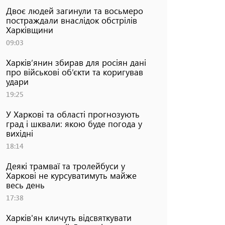
Двоє людей загинули та восьмеро
постраждали внаслідок обстрілів
Харківщини
09:03
Харків’янин збирав для росіян дані
про військові об’єкти та коригував
удари
19:25
У Харкові та області прогнозують
град і шквали: якою буде погода у
вихідні
18:14
Деякі трамваї та тролейбуси у
Харкові не курсуватимуть майже
весь день
17:38
Харків'ян кличуть відсвяткувати