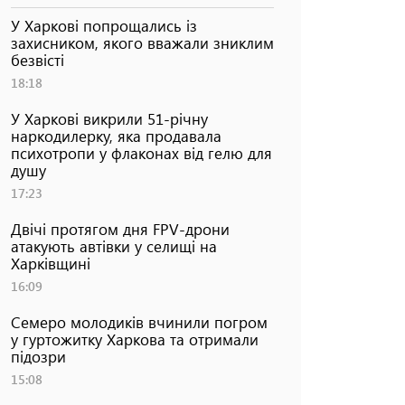
У Харкові попрощались із
захисником, якого вважали зниклим
безвісті
18:18
У Харкові викрили 51-річну
наркодилерку, яка продавала
психотропи у флаконах від гелю для
душу
17:23
Двічі протягом дня FPV-дрони
атакують автівки у селищі на
Харківщині
16:09
Семеро молодиків вчинили погром
у гуртожитку Харкова та отримали
підозри
15:08