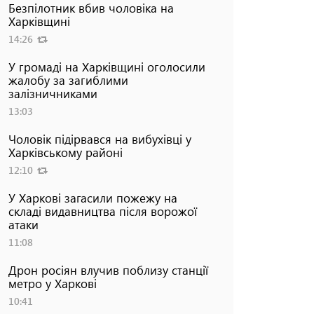
Безпілотник вбив чоловіка на
Харківщині
14:26
У громаді на Харківщині оголосили
жалобу за загиблими
залізничниками
13:03
Чоловік підірвався на вибухівці у
Харківському районі
12:10
У Харкові загасили пожежу на
складі видавництва після ворожої
атаки
11:08
Дрон росіян влучив поблизу станції
метро у Харкові
10:41