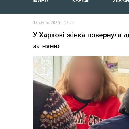
ВІЙНА
ХАРКІВ
УКРАЇ
Основная
навигация
18 січня, 2026 - 12:24
У Харкові жінка повернула 
за няню