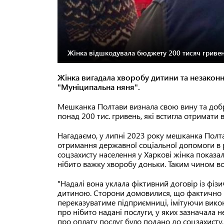
Жінка відшкодувала бюджету 200 тисяч гривен
Жінка вигадала хворобу дитини та незако
"Муніципальна няня".
Мешканка Полтави визнала свою вину та доб
понад 200 тис. гривень, які встигла отримати
Нагадаємо, у липні 2023 року мешканка Полт
отримання державної соціальної допомоги в 
соцзахисту населення у Харкові жінка показал
нібито важку хворобу доньки. Таким чином во
"Надалі вона уклала фіктивний договір із фі
дитиною. Сторони домовилися, що фактично п
переказуватиме підприємниці, імітуючи вико
про нібито надані послуги, у яких зазначала н
про оплату послуг було подано до соцзахисту