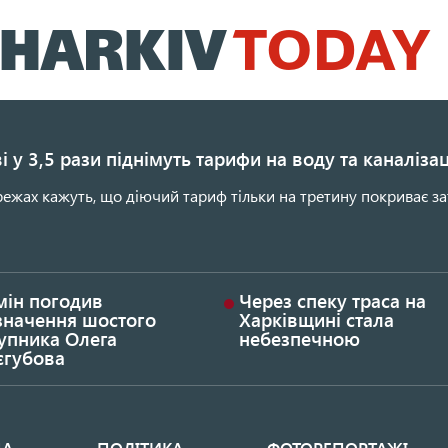
Перейти
до
основного
вмісту
і у 3,5 рази піднімуть тарифи на воду та каналіза
ежах кажуть, що діючий тариф тільки на третину покриває за
мін погодив
Через спеку траса на
значення шостого
Харківщині стала
упника Олега
небезпечною
єгубова