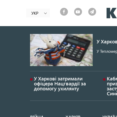
УКР
У Харков
У Тепломер
У Харкові затримали
Каб
офіцера Нацгвардії за
при
допомогу ухилянту
заст
Син