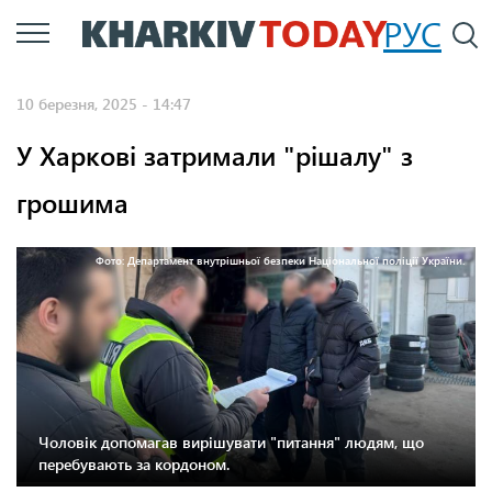
Перейти
РУС
П
до
основного
10 березня, 2025 - 14:47
вмісту
У Харкові затримали "рішалу" з
грошима
Фото: Департамент внутрішньої безпеки Національної поліції України.
Чоловік допомагав вирішувати "питання" людям, що
перебувають за кордоном.