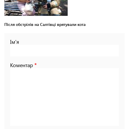
Після обстрілів на Салтівці врятували кота
Ім'я
Коментар