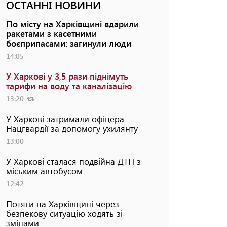
ОСТАННІ НОВИНИ
По місту на Харківщині вдарили
ракетами з касетними
боєприпасами: загинули люди
14:05
У Харкові у 3,5 рази піднімуть
тарифи на воду та каналізацію
13:20
У Харкові затримали офіцера
Нацгвардії за допомогу ухилянту
13:00
У Харкові сталася подвійна ДТП з
міським автобусом
12:42
Потяги на Харківщині через
безпекову ситуацію ходять зі
змінами