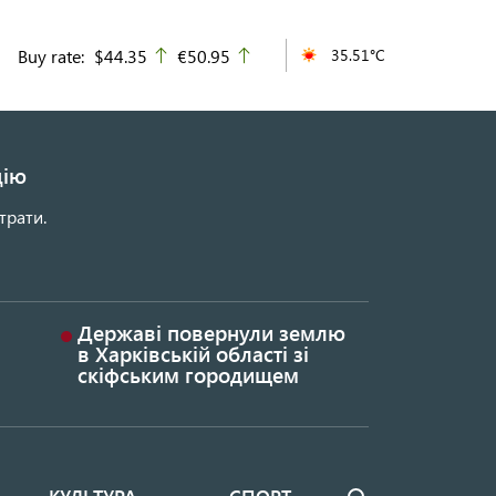
Buy rate:
$44.35
€50.95
35.51°C
up
up
цію
трати.
Державі повернули землю
в Харківській області зі
скіфським городищем