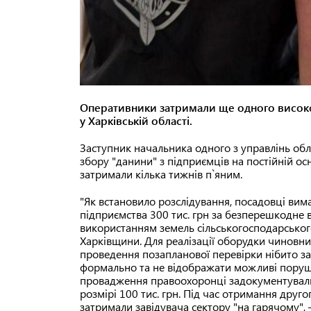
Оперативники затримали ще одного висок
у Харківській області.
Заступник начальника одного з управлінь об
збору "данини" з підприємців на постійній ос
затримали кілька тижнів п`яним.
"Як встановило розслідування, посадовці вима
підприємства 300 тис. грн за безперешкодне в
використанням земель сільськогосподарськог
Харківщини. Для реалізації оборудки чиновн
проведення позапланової перевірки нібито за
формально та не відображати можливі поруш
провадження правоохоронці задокументували
розмірі 100 тис. грн. Під час отримання друго
затримали завідувача сектору "на гарячому"