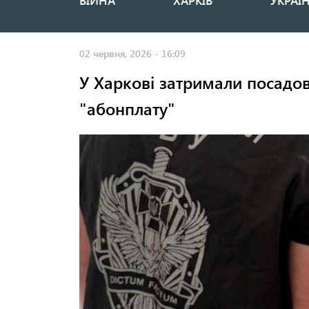
ВІЙНА
ХАРКІВ
УКРАЇ
Основная
навигация
02 червня, 2026 - 16:09
У Харкові затримали посадов
"абонплату"