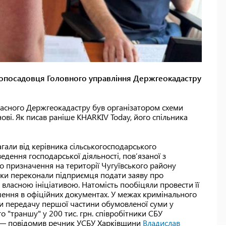
опосадовця Головного управління Держгеокадастру
ласного Держгеокадастру був організатором схеми
нові. Як писав раніше KHARKIV Today, його спільника
гали від керівника сільськогосподарського
едення господарської діяльності, пов’язаної з
о призначення на території Чугуївського району
ики переконали підприємця подати заяву про
 власною ініціативою. Натомість пообіцяли провести її
ення в офіційних документах. У межах кримінального
 передачу першої частини обумовленої суми у
го "траншу" у 200 тис. грн. співробітники СБУ
, — повідомив речник УСБУ Харківщини
Владислав