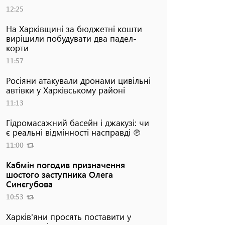
12:25
На Харківщині за бюджетні кошти
вирішили побудувати два падел-
корти
11:57
Росіяни атакували дронами цивільні
автівки у Харківському районі
11:13
Гідромасажний басейн і джакузі: чи
є реальні відмінності насправді ℗
11:00
Кабмін погодив призначення
шостого заступника Олега
Синєгубова
10:53
Харків'яни просять поставити у