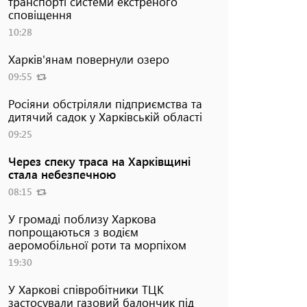
транспорті системи екстреного
сповіщення
10:28
Харків'янам повернули озеро
09:55
Росіяни обстріляли підприємства та
дитячий садок у Харківській області
09:25
Через спеку траса на Харківщині
стала небезпечною
08:15
У громаді поблизу Харкова
попрощаються з водієм
аеромобільної роти та морпіхом
19:30
У Харкові співробітники ТЦК
застосували газовий балончик під