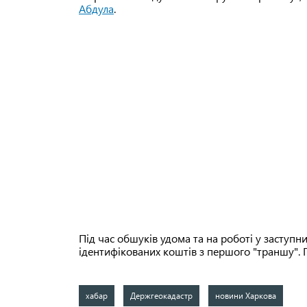
Абдула
.
Під час обшуків удома та на роботі у заступ
ідентифікованих коштів з першого "траншу".
хабар
Держгеокадастр
новини Харкова