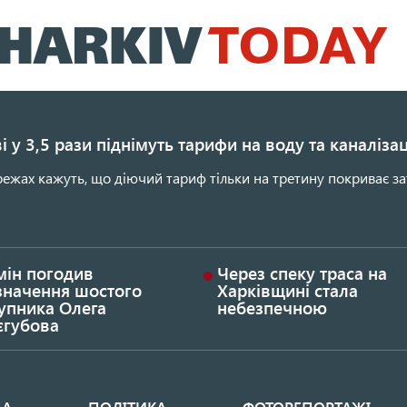
Перейти
до
основного
вмісту
і у 3,5 рази піднімуть тарифи на воду та каналіза
ежах кажуть, що діючий тариф тільки на третину покриває за
мін погодив
Через спеку траса на
значення шостого
Харківщині стала
упника Олега
небезпечною
єгубова