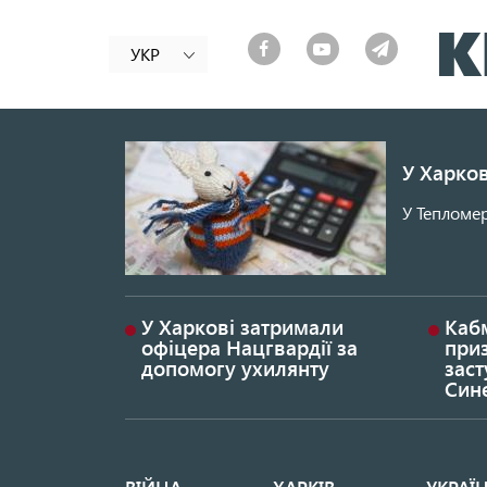
УКР
У Харков
У Тепломер
У Харкові затримали
Каб
офіцера Нацгвардії за
при
допомогу ухилянту
заст
Син