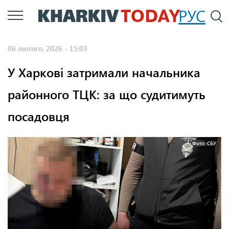
Перейти
РУС
П
до
основного
06 лютого, 2026 - 15:03
вмісту
У Харкові затримали начальника
районного ТЦК: за що судитимуть
посадовця
Фото: СБУ