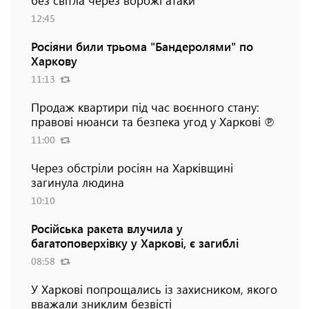
12:45
Росіяни били трьома "Бандеролями" по
Харкову
11:13
Продаж квартири під час воєнного стану:
правові нюанси та безпека угод у Харкові ℗
11:00
Через обстріли росіян на Харківщині
загинула людина
10:10
Російська ракета влучила у
багатоповерхівку у Харкові, є загиблі
08:58
У Харкові попрощались із захисником, якого
вважали зниклим безвісті