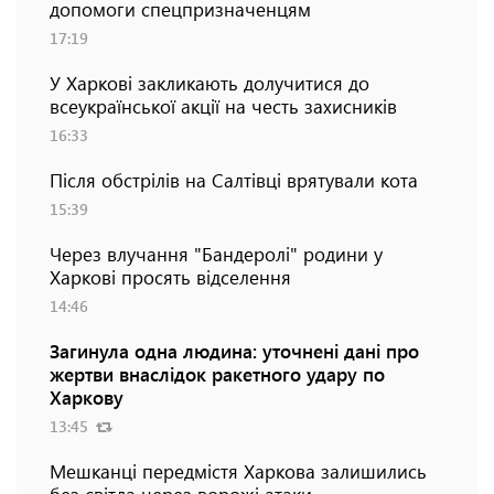
допомоги спецпризначенцям
17:19
У Харкові закликають долучитися до
всеукраїнської акції на честь захисників
16:33
Після обстрілів на Салтівці врятували кота
15:39
Через влучання "Бандеролі" родини у
Харкові просять відселення
14:46
Загинула одна людина: уточнені дані про
жертви внаслідок ракетного удару по
Харкову
13:45
Мешканці передмістя Харкова залишились
без світла через ворожі атаки