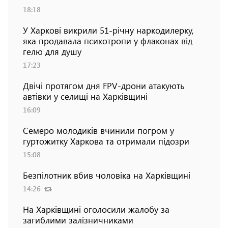
18:18
У Харкові викрили 51-річну наркодилерку,
яка продавала психотропи у флаконах від
гелю для душу
17:23
Двічі протягом дня FPV-дрони атакують
автівки у селищі на Харківщині
16:09
Семеро молодиків вчинили погром у
гуртожитку Харкова та отримали підозри
15:08
Безпілотник вбив чоловіка на Харківщині
14:26
На Харківщині оголосили жалобу за
загиблими залізничниками