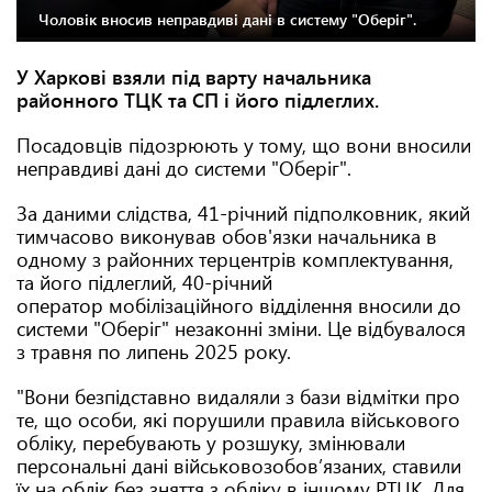
Чоловік вносив неправдиві дані в систему "Оберіг".
У Харкові взяли під варту начальника
районного ТЦК та СП і його підлеглих.
Посадовців підозрюють у тому, що вони вносили
неправдиві дані до системи "Оберіг".
За даними слідства, 41-річний підполковник, який
тимчасово виконував обов'язки начальника в
одному з районних терцентрів комплектування,
та його підлеглий, 40-річний
оператор мобілізаційного відділення вносили до
системи "Оберіг" незаконні зміни. Це відбувалося
з травня по липень 2025 року.
"Вони безпідставно видаляли з бази відмітки про
те, що особи, які порушили правила військового
обліку, перебувають у розшуку, змінювали
персональні дані військовозобов’язаних, ставили
їх на облік без зняття з обліку в іншому РТЦК. Для