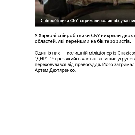
Співробітники СБУ затримали колишніх учасник
У Харкові співробітники СБУ викрили двох п
областей, які перейшли на бік терористів.
Один із них — колишній міліціонер із Єнакієво
"ДНР". "Через якийсь час він залишив угрупова
переховувався від правосуддя. Його затримал
Артем Дехтяренко.