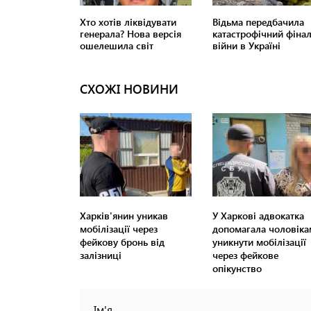
СХОЖІ НОВИНИ
Харків'янин уникав
У Харкові адвокатка
мобілізації через
допомагала чоловіка
фейкову бронь від
уникнути мобілізації
залізниці
через фейкове
опікунство
Ім'я