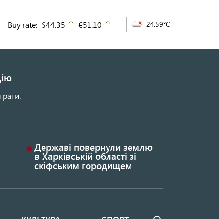
Buy rate:
$44.35
€51.10
24.59°C
up
up
цію
трати.
Державі повернули землю
в Харківській області зі
скіфським городищем