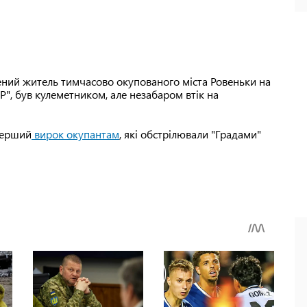
ний житель тимчасово окупованого міста Ровеньки на
Р", був кулеметником, але незабаром втік на
 перший
вирок окупантам
, які обстрілювали "Градами"