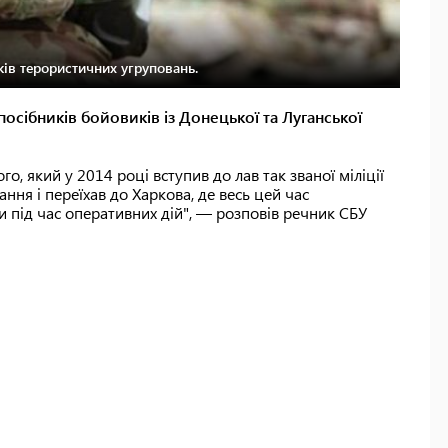
ів терористичних угруповань.
осібників бойовиків із Донецької та Луганської
го, який у 2014 році вступив до лав так званої міліції
ння і переїхав до Харкова, де весь цей час
и під час оперативних дій", — розповів речник СБУ