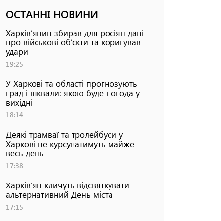
ОСТАННІ НОВИНИ
Харків’янин збирав для росіян дані
про військові об’єкти та коригував
удари
19:25
У Харкові та області прогнозують
град і шквали: якою буде погода у
вихідні
18:14
Деякі трамваї та тролейбуси у
Харкові не курсуватимуть майже
весь день
17:38
Харків'ян кличуть відсвяткувати
альтернативний День міста
17:15