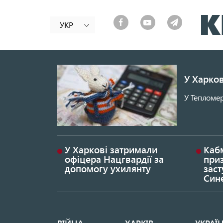
УКР
У Харков
У Тепломер
У Харкові затримали
Каб
офіцера Нацгвардії за
при
допомогу ухилянту
заст
Син