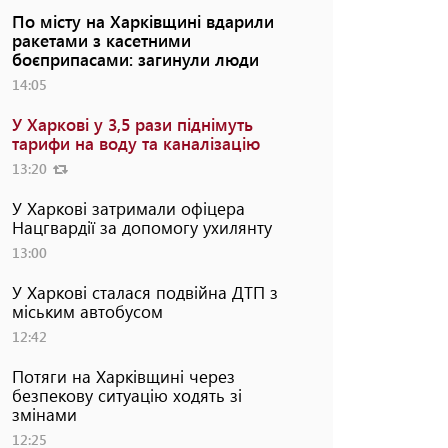
По місту на Харківщині вдарили
ракетами з касетними
боєприпасами: загинули люди
14:05
У Харкові у 3,5 рази піднімуть
тарифи на воду та каналізацію
13:20
У Харкові затримали офіцера
Нацгвардії за допомогу ухилянту
13:00
У Харкові сталася подвійна ДТП з
міським автобусом
12:42
Потяги на Харківщині через
безпекову ситуацію ходять зі
змінами
12:25