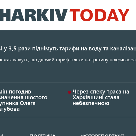
Перейти
до
основного
вмісту
і у 3,5 рази піднімуть тарифи на воду та каналіза
ежах кажуть, що діючий тариф тільки на третину покриває за
мін погодив
Через спеку траса на
значення шостого
Харківщині стала
упника Олега
небезпечною
єгубова