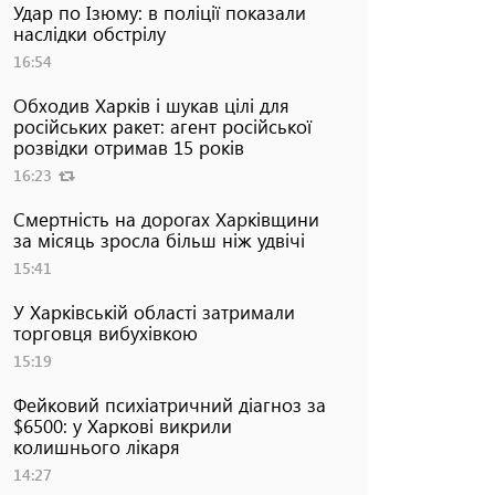
Удар по Ізюму: в поліції показали
наслідки обстрілу
16:54
Обходив Харків і шукав цілі для
російських ракет: агент російської
розвідки отримав 15 років
16:23
Смертність на дорогах Харківщини
за місяць зросла більш ніж удвічі
15:41
У Харківській області затримали
торговця вибухівкою
15:19
Фейковий психіатричний діагноз за
$6500: у Харкові викрили
колишнього лікаря
14:27