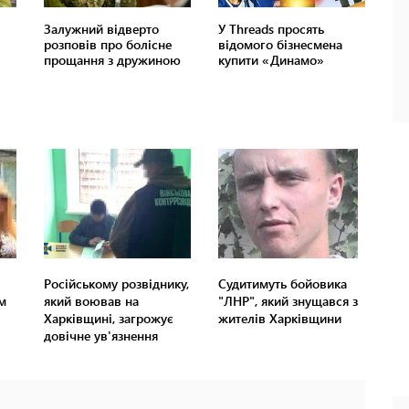
Російському розвіднику,
Судитимуть бойовика
м
який воював на
"ЛНР", який знущався з
Харківщині, загрожує
жителів Харківщини
довічне ув'язнення