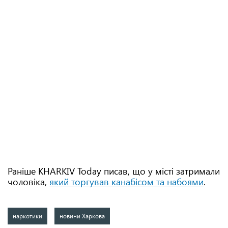
Раніше KHARKIV Today писав, що у місті затримали
чоловіка,
який торгував канабісом та набоями
.
наркотики
новини Харкова