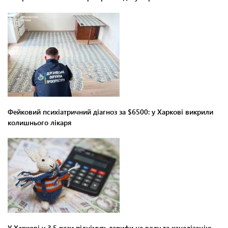
Фейковий психіатричний діагноз за $6500: у Харкові викрили
колишнього лікаря
У Харкові у 3,5 рази піднімуть тарифи на воду та каналізацію