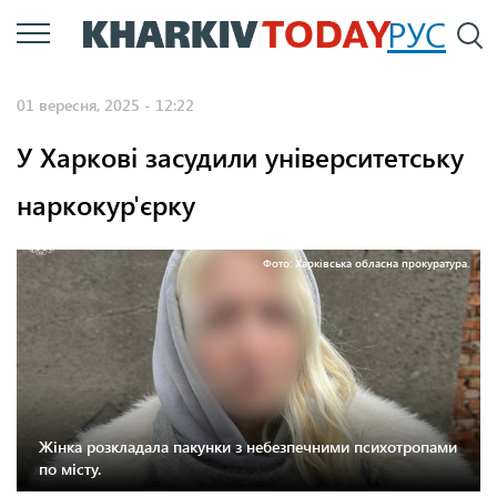
Перейти
РУС
П
до
основного
01 вересня, 2025 - 12:22
вмісту
У Харкові засудили університетську
наркокур'єрку
Фото: Харківська обласна прокуратура.
Жінка розкладала пакунки з небезпечними психотропами
по місту.