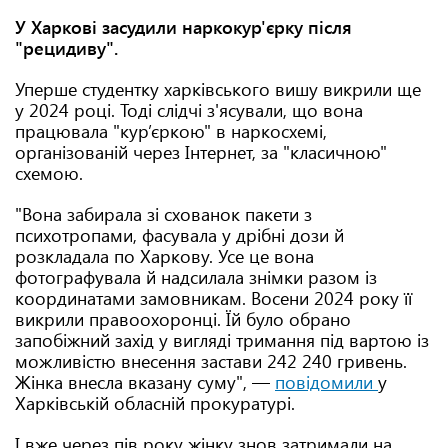
У Харкові засудили наркокур'єрку після
"рецидиву".
Уперше студентку харківського вишу викрили ще
у 2024 році. Тоді слідчі з'ясували, що вона
працювала "кур’єркою" в наркосхемі,
організованій через Інтернет, за "класичною"
схемою.
"Вона забирала зі схованок пакети з
психотропами, фасувала у дрібні дози й
розкладала по Харкову. Усе це вона
фотографувала й надсилала знімки разом із
координатами замовникам. Восени 2024 року її
викрили правоохоронці. Їй було обрано
запобіжний захід у вигляді тримання під вартою із
можливістю внесення застави 242 240 гривень.
Жінка внесла вказану суму", —
повідомили
у
Харківській обласній прокуратурі.
І вже через пів року жінку знов затримали на