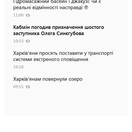
Гідромасажний басейн і джакузі: чи є
реальні відмінності насправді ℗
11:00
Кабмін погодив призначення шостого
заступника Олега Синєгубова
10:53
Харків'яни просять поставити у транспорті
системи екстреного сповіщення
10:28
Харків'янам повернули озеро
09:55