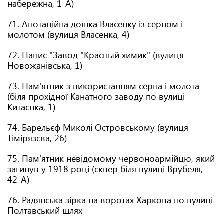
набережна, 1-А)
71. Анотаційна дошка Власенку із серпом і
молотом (вулиця Власенка, 4)
72. Напис "Завод "Красный химик" (вулиця
Новожанівська, 1)
73. Пам'ятник з використанням серпа і молота
(біля прохідної Канатного заводу по вулиці
Китаєнка, 1)
74. Барельєф Миколі Островському (вулиця
Тімірязєва, 26)
75. Пам'ятник невідомому червоноармійцю, який
загинув у 1918 році (сквер біля вулиці Врубеля,
42-А)
76. Радянська зірка на воротах Харкова по вулиці
Полтавський шлях