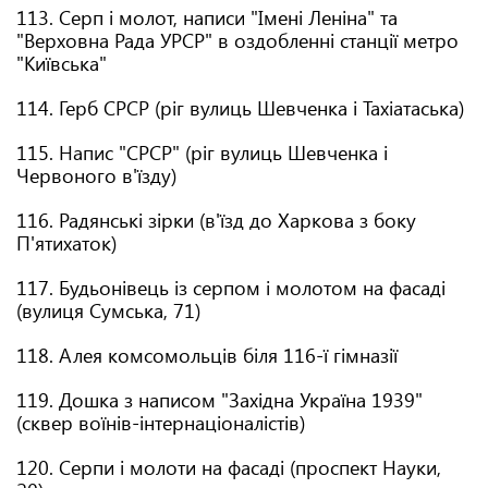
113. Серп і молот, написи "Імені Леніна" та
"Верховна Рада УРСР" в оздобленні станції метро
"Київська"
114. Герб СРСР (ріг вулиць Шевченка і Тахіатаська)
115. Напис "СРСР" (ріг вулиць Шевченка і
Червоного в'їзду)
116. Радянські зірки (в'їзд до Харкова з боку
П'ятихаток)
117. Будьонівець із серпом і молотом на фасаді
(вулиця Сумська, 71)
118. Алея комсомольців біля 116-ї гімназії
119. Дошка з написом "Західна Україна 1939"
(сквер воїнів-інтернаціоналістів)
120. Серпи і молоти на фасаді (проспект Науки,