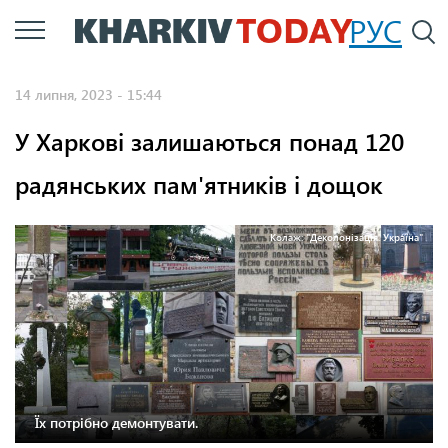
Перейти
РУС
П
до
основного
14 липня, 2023 - 15:44
вмісту
У Харкові залишаються понад 120
радянських пам'ятників і дощок
Колаж: "Деколонізація. Україна"
Їх потрібно демонтувати.