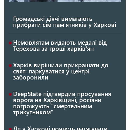
Громадські діячі вимагають
прибрати сім пам'ятників у Харкові
Немовлятам видають медалі від
Терехова за гроші харків'ян
Харків вирішили прикрашати до
свят: паркуватися у центрі
заборонили
DeepState підтвердив просування
ворога на Харківщині, росіяни
погрожують "смертельним
трикутником"
Де у Харкові почнуть натягувати