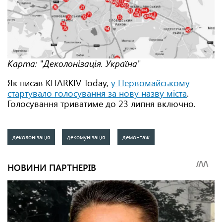
Карта: "Деколонізація. Україна"
Як писав KHARKIV Today,
у Первомайському
стартувало голосування за нову назву міста
.
Голосування триватиме до 23 липня включно.
деколонізація
декомунізація
демонтаж