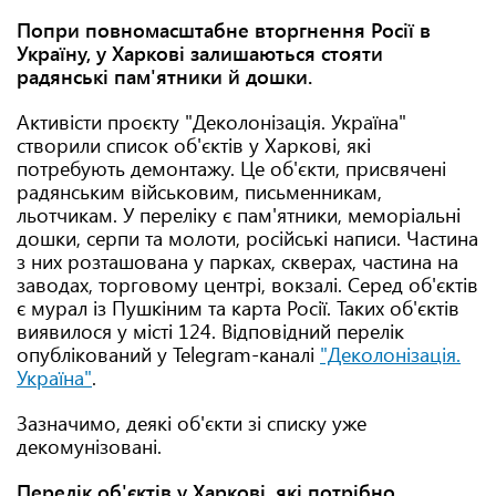
Попри повномасштабне вторгнення Росії в
Україну, у Харкові залишаються стояти
радянські пам'ятники й дошки.
Активісти проєкту "Деколонізація. Україна"
створили список об'єктів у Харкові, які
потребують демонтажу. Це об'єкти, присвячені
радянським військовим, письменникам,
льотчикам. У переліку є пам'ятники, меморіальні
дошки, серпи та молоти, російські написи. Частина
з них розташована у парках, скверах, частина на
заводах, торговому центрі, вокзалі. Серед об'єктів
є мурал із Пушкіним та карта Росії. Таких об'єктів
виявилося у місті 124. Відповідний перелік
опублікований у Telegram-каналі
"Деколонізація.
Україна"
.
Зазначимо, деякі об'єкти зі списку уже
декомунізовані.
Перелік об'єктів у Харкові, які потрібно