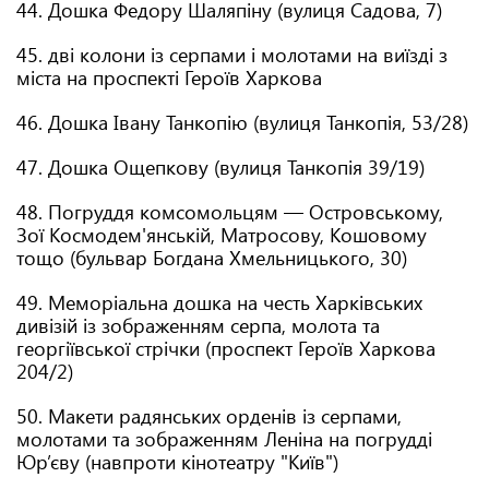
44. Дошка Федору Шаляпіну (вулиця Садова, 7)
45. дві колони із серпами і молотами на виїзді з
міста на проспекті Героїв Харкова
46. Дошка Івану Танкопію (вулиця Танкопія, 53/28)
47. Дошка Ощепкову (вулиця Танкопія 39/19)
48. Погруддя комсомольцям — Островському,
Зої Космодем'янській, Матросову, Кошовому
тощо (бульвар Богдана Хмельницького, 30)
49. Меморіальна дошка на честь Харківських
дивізій із зображенням серпа, молота та
георгіївської стрічки (проспект Героїв Харкова
204/2)
50. Макети радянських орденів із серпами,
молотами та зображенням Леніна на погрудді
Юр’єву (навпроти кінотеатру "Київ")