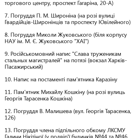
торгового центру, проспект Гагаріна, 20-А)
7. Погруддя П. М. Широніна (на розі вулиці
Гвардійців-Широнінців та проспекту Ювілейного)
8. Погруддя Миколи Жуковського (біля корпусу
НАУ ім. М. Є. Жуковського "ХАІ")
9. Російськомовний напис "Слава труженикам
стальных магистралей" на потязі (вокзал Харків-
Пасажирський)
10. Напис на постаменті пам'ятника Каразіну
11. Пам'ятник Михайлу Кошкіну (на розі вулиць
Георгія Тарасенка Кошкіна)
12. Погруддя В. Малишева (вул. Георгія Тарасенка,
126)
13. Погруддя члена підпільного обкому ЛКСМУ
Галини Нікітіної (у подвір'ї будинків №44 та №46