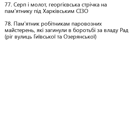
77. Серп і молот, георгієвська стрічка на
пам'ятнику під Харківським СІЗО
78. Пам'ятник робітникам паровозних
майстерень, які загинули в боротьбі за владу Рад
(ріг вулиць Гиївської та Озерянської)